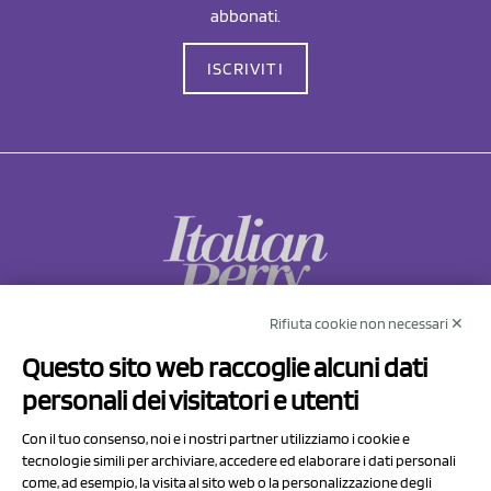
abbonati.
ISCRIVITI
Rifiuta cookie non necessari ✕
NCX Drahorad srl
Questo sito web raccoglie alcuni dati
Via Prov.le Sassuolo Vignola 315/1
personali dei visitatori e utenti
41057 Spilamberto (MO)
Italy
Con il tuo consenso, noi e i nostri partner utilizziamo i cookie e
tecnologie simili per archiviare, accedere ed elaborare i dati personali
come, ad esempio, la visita al sito web o la personalizzazione degli