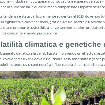
zione—including input, spese in conto capitale e spese operative—r
da in aumento ha in qualche modo compensato l'impatto dei recenti
a tendenza è stata particolarmente evidente nel 2023, dove non tutt
 un significativo calo finanziario, grazie a livelli di prezzo più alti 
a situazione non è sostenibile a lungo termine, poiché i produttor
da crescente in modo più coerente.
latilità climatica e genetiche r
mbiamento climatico e la variabilità stanno avendo un effetto marcato 
ni chiave come il Perù, dove le riduzioni di resa sono state legate a
p
odelli meteorologici continuerà a influenzare la dinamica della resa e 