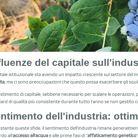
fluenze del capitale sull'indus
pitale istituzionale sta avendo un impatto crescente sul settore del mir
ita
, ma ci sono preoccupazioni che questo possa esacerbare gli squili
estimento di capitale, sebbene necessario per scalare le operazioni,
ard di qualità più consistente durante tutto l'anno se non gestito c
ntimento dell'industria: otti
tante queste sfide, il sentimento dell'industria rimane generalmen
do all'
accesso all'acqua
e alle prime fasi di “
affaticamento genetico