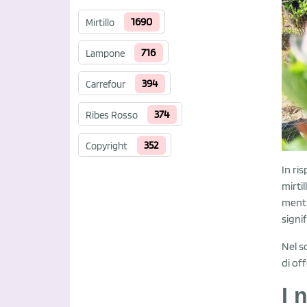
1690
Mirtillo
716
Lampone
394
Carrefour
374
Ribes Rosso
352
Copyright
In ri
mirti
mentr
signi
Nel s
di off
I 