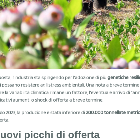
sposta, l'industria sta spingendo per l'adozione di più
genetiche resilie
lli possano resistere agli stress ambientali. Una nota a breve termin
e la variabilità climatica rimane un fattore, l'eventuale arrivo di "an
ficativi aumenti o shock di offerta a breve termine.
olo 2023, la produzione è stata inferiore di
200.000 tonnellate metri
erta.
nuovi picchi di offerta