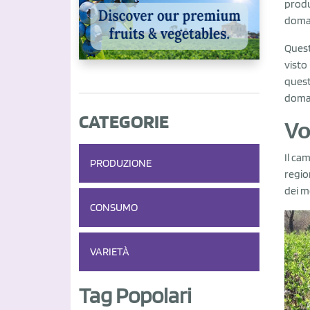
produ
doman
Quest
visto
quest
doman
CATEGORIE
Vo
Il ca
PRODUZIONE
regio
dei m
CONSUMO
VARIETÀ
Tag Popolari