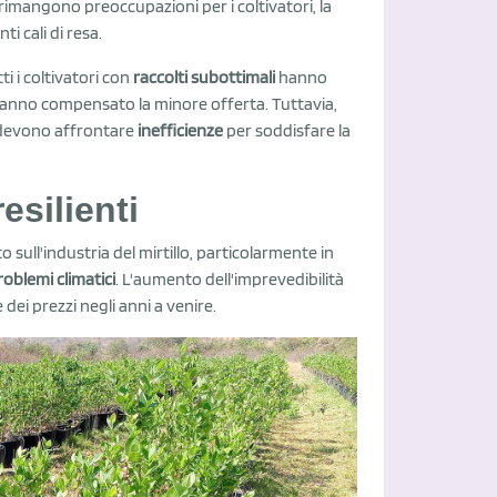
imangono preoccupazioni per i coltivatori, la
 cali di resa.
i i coltivatori con
raccolti subottimali
hanno
che hanno compensato la minore offerta. Tuttavia,
i devono affrontare
inefficienze
per soddisfare la
esilienti
sull'industria del mirtillo, particolarmente in
roblemi climatici
. L'aumento dell'imprevedibilità
dei prezzi negli anni a venire.