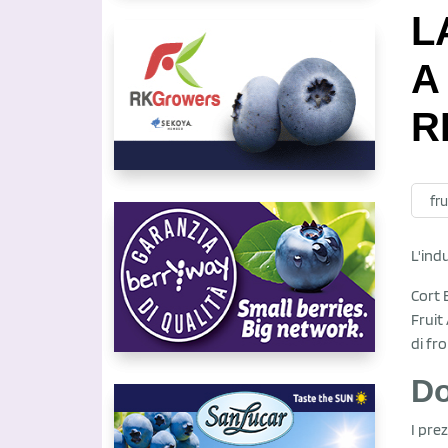
L
A
R
fr
L'ind
Cort 
Fruit
di fr
Do
I pre