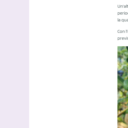
Un'al
perio
la qua
Con l
previ