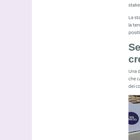
stake
La st
la ten
positi
Se
cr
Una d
che c
dei c