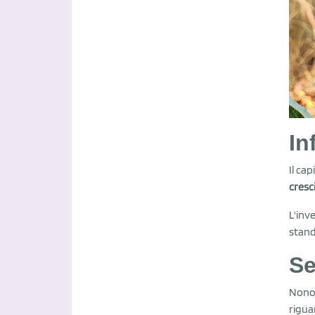
In
Il ca
cresc
L'inv
stand
Se
Nonos
riguar