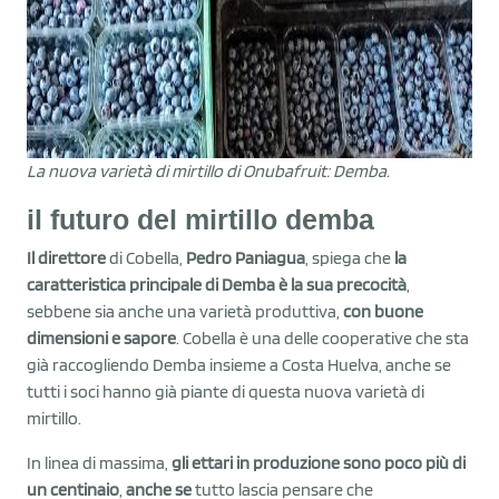
La nuova varietà di mirtillo di Onubafruit: Demba.
il futuro del mirtillo demba
Il direttore
di Cobella,
Pedro Paniagua
, spiega che
la
caratteristica principale di Demba è la sua precocità
,
sebbene sia anche una varietà produttiva,
con buone
dimensioni e sapore
. Cobella è una delle cooperative che sta
già raccogliendo Demba insieme a Costa Huelva, anche se
tutti i soci hanno già piante di questa nuova varietà di
mirtillo.
In linea di massima,
gli ettari in produzione sono poco più di
un centinaio
,
anche se
tutto lascia pensare che