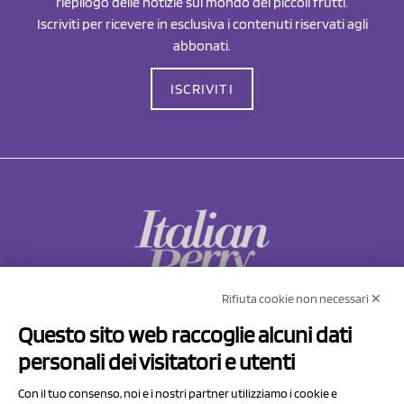
riepilogo delle notizie sul mondo dei piccoli frutti.
Iscriviti per ricevere in esclusiva i contenuti riservati agli
abbonati.
ISCRIVITI
Rifiuta cookie non necessari ✕
NCX Drahorad srl
Questo sito web raccoglie alcuni dati
Via Prov.le Sassuolo Vignola 315/1
personali dei visitatori e utenti
41057 Spilamberto (MO)
Italy
Con il tuo consenso, noi e i nostri partner utilizziamo i cookie e