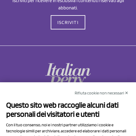
Iscriviti per ricevere in esclusiva i contenuti riservati agli
abbonati.
ISCRIVITI
Rifiuta cookie non necessari ✕
NCX Drahorad srl
Questo sito web raccoglie alcuni dati
Via Prov.le Sassuolo Vignola 315/1
personali dei visitatori e utenti
41057 Spilamberto (MO)
Italy
Con il tuo consenso, noi e i nostri partner utilizziamo i cookie e
tecnologie simili per archiviare, accedere ed elaborare i dati personali