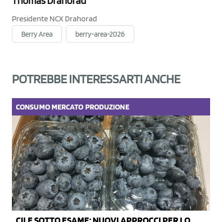
Thomas Drahorad
Presidente NCX Drahorad
Berry Area
berry-area-2026
POTREBBE INTERESSARTI ANCHE
CONSUMO
MERCATO
PRODUZIONE
CILE SOTTO ESAME: NUOVI APPROCCI PER LO