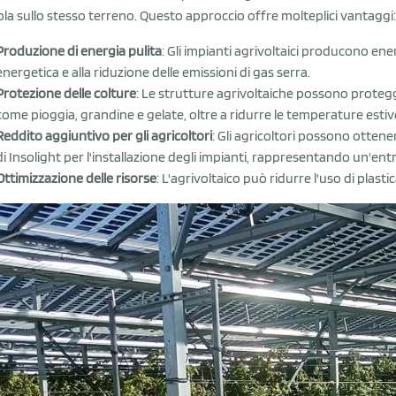
ola sullo stesso terreno. Questo approccio offre molteplici vantaggi:
Produzione di energia pulita
: Gli impianti agrivoltaici producono ene
energetica e alla riduzione delle emissioni di gas serra.
Protezione delle colture
: Le strutture agrivoltaiche possono protegg
come pioggia, grandine e gelate, oltre a ridurre le temperature estiv
Reddito aggiuntivo per gli agricoltori
: Gli agricoltori possono otten
di Insolight per l'installazione degli impianti, rappresentando un'entr
Ottimizzazione delle risorse
: L'agrivoltaico può ridurre l'uso di plasti