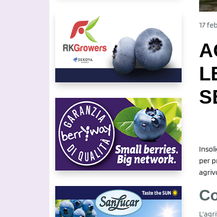
17 fe
A
L
S
Insol
per p
agriv
Co
L'agr