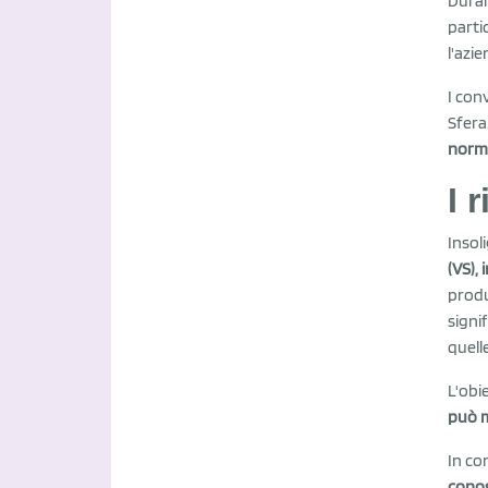
Duran
parti
l'azie
I con
Sfera
normat
I 
Insol
(VS), 
produ
signi
quelle
L'obi
può m
In co
conos