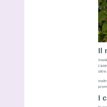
Il
Insol
L'azi
oltre
Inolt
promu
I 