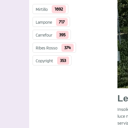
1692
Mirtillo
717
Lampone
395
Carrefour
374
Ribes Rosso
353
Copyright
Le
Insol
luce 
servi