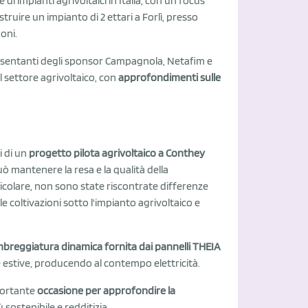
ne di impianti agrivoltaici in Italia, con un focus
struire un impianto di 2 ettari a Forlì, presso
poni.
presentanti degli sponsor Campagnola, Netafim e
 settore agrivoltaico, con
approfondimenti sulle
i di un
progetto pilota agrivoltaico a Conthey
ò mantenere la resa e la qualità della
colare, non sono state riscontrate differenze
le coltivazioni sotto l'impianto agrivoltaico e
mbreggiatura dinamica fornita dai pannelli THEIA
 estive, producendo al contempo elettricità.
portante
occasione per approfondire la
 sostenibile e redditizia.