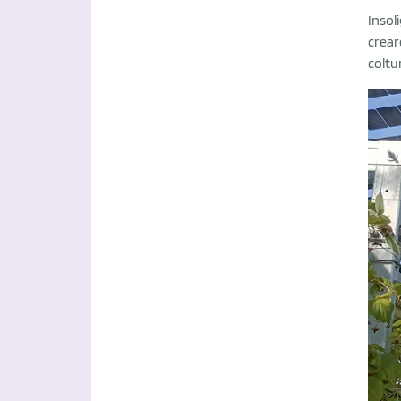
Insol
crear
coltu