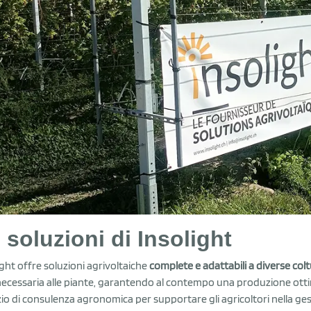
 soluzioni di Insolight
ight offre soluzioni agrivoltaiche
complete e adattabili a diverse col
necessaria alle piante, garantendo al contempo una produzione ottim
zio di consulenza agronomica per supportare gli agricoltori nella gest