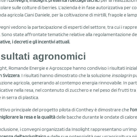
te i
convegni, Insolight presenta i dettagli tecnic
i per la realizzazio
colare sulle colture di berries. L'azienda è in fase autorizzativa per co
nda agricola Ciani Daniele, per la coltivazione di mirtilli, fragole e lam
vegni vedono la partecipazione di esperti del settore, tra cui i rap
. Sono state affrontate tematiche relative alla regolamentazione del
ive, i decreti e gli incentivi attuali.
risultati agronomici
ight, Romande Energie e Agroscope hanno condiviso i risultati inizial
in Svizzera
. I risultati hanno dimostrato che la soluzione
insolagrin
pu
zione agricola, generando al contempo energia rinnovabile. In parti
ficative nella resa, nel contenuto di zucchero e nel peso dei frutti tra 
 in serra di plastica.
ettivo principale del progetto pilota di Conthey è dimostrare che
l'o
igliorare la resa e la qualità
delle bacche durante le ondate di calore
nclusione, i convegni organizzati da Insolight rappresentano un'im
cenza dell'agrivoltaico
e delle sue potenzialità per un'agricoltura più