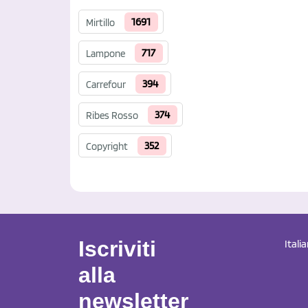
1691
Mirtillo
717
Lampone
394
Carrefour
374
Ribes Rosso
352
Copyright
Iscriviti
Itali
alla
newsletter