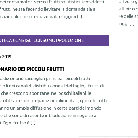
a livello
dei consumatori verso i frutti salutistici, i cosiddetti
all’inizi
rutti, ne sta facendo lievitare la domanda sia a
(e delle 
o nazionale che internazionale e oggi ai […]
oggi […]
OTECA
CONSIGLI
CONSUMO
PRODUZIONE
v 2019
ONARIO DEI PICCOLI FRUTTI
 dizionario raccoglie i principali piccoli frutti
bili nei canali di distribuzione al dettaglio, i frutti di
che crescono spontanei nei boschi italiani, le
 utilizzate per preparazioni alimentari, i piccoli frutti
anno un'ampia diffusione in certe parti del mondo
 che sono di recente introduzione in seguito a
i. Ogni frutto è […]