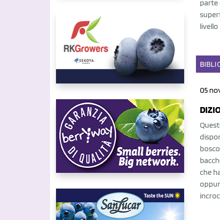
parte 
superf
livell
BIBLI
05 no
DIZI
Questo
disponi
bosco 
bacche
che h
oppure
incroc