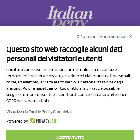
Rifiuta cookie non necessari ✕
NCX Drahorad srl
Questo sito web raccoglie alcuni dati
Via Prov.le Sassuolo Vignola 315/1
personali dei visitatori e utenti
41057 Spilamberto (MO)
Italy
Con il tuo consenso, noi e i nostri partner utilizziamo i cookie e
tecnologie simili per archiviare, accedere ed elaborare i dati personali
come, ad esempio, la visita al sito web o la personalizzazione degli
P.I/C.F. 01041460369
annunci. Poiché rispettiamo il tuo diritto alla privacy, è possibile
REA: MO 208553
scegliere di non consentire alcuni tipi di cookie. Clicca su preferenze
GDPR per saperne di più.
Capitale sociale Euro 50.000,00 i.v.
Visualizza la Cookie Policy Completa
Contatti
Powered by
Informativa sul trattamento dei dati
ACCETTA TUTTO