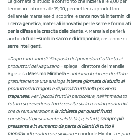
La giornata di studio e confronto che inizierà alle 9,00 per
terminare intorno alle 19,00, permetterà ai produttori
dell’areale marsalese di scoprire le tante
novità in termini di
ricerca genetica, materiali innovativi per le serre e formulati
per la difesa e la crescita delle piante
. A Marsala si parlerà
anche di
fuori
–
suolo in sacco e di idroponica
, così come di
serre intelligenti
.
«
D
opo tanti anni di
“
Simposio del
p
omodoro
”
offerto ai
produttori del Ragusano
– spiega il direttore del mensile
Agrisicilia
Massimo Mirabella
–
a
bbiamo il piacere di offrire
gratuitamente
una analoga
intensa giornata di studio ai
produttori di fragola e
di
piccoli frutti della provincia
trapanese
.
Per i
piccoli frutti in particolare
,
nell
’
immediato
futuro
si prevedono forti crescite sia in termini produttivi
che di remunerazione:
la richiesta per questi frutti
,
considerati giustamente salutistici
, è, infatti,
sempre più
pressante
e in aumento
da parte di clienti di tutto il
mondo
». «
I
l produttore siciliano
– conclude Mirabella –
può