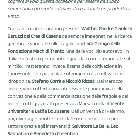
cogliere al volo questa occasione
per essere da subito
competitivo offr
endo
sul mercato nazionale un prodotto a
Km0
».
Fra i tanti relatori saranno presenti
Walther Faedi e Gianluca
Baruzzi del Crea di Cesena
da sempre impegnati nella ricerca
genetica e varietale sulle fragole, poi
Lara Giongo della
Fondazione Mach di Trento
, una delle voci più autorevoli in
Italia e all’estero per quanto riguarda la ricerca varietale sul
mirtillo. Tratteranno, invece, il tema della coltivazione in
fuori-suolo, con particolare riferimento alla coltivazione
idroponica,
Stefano Corrà e Niccolò Rizzati
. Dal Marocco,
invece, verrà offerta una interessante panoramica della
coltivazione e della commercializzazione della fragola e dei
piccoli frutti grazie alla presenza a Marsala della
docente
universitaria Latifa Bouissane
. Dall’Università di Palermo,
poi, diversi gli spunti offerti dalle ricerche in corso per il
settore grazie agli interventi di
Salvatore La Bella, Leo
Sabbatino e Benedetto Cosentino
.