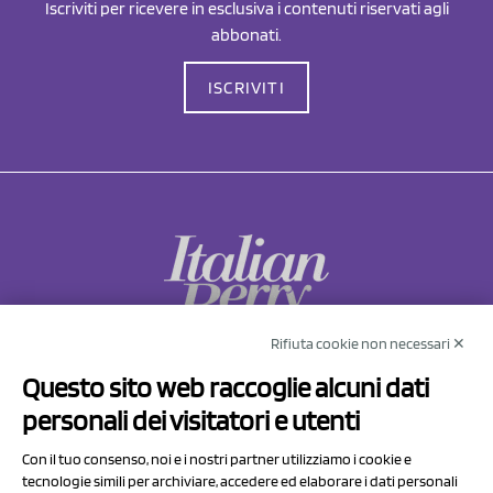
Iscriviti per ricevere in esclusiva i contenuti riservati agli
abbonati.
ISCRIVITI
Rifiuta cookie non necessari ✕
NCX Drahorad srl
Questo sito web raccoglie alcuni dati
Via Prov.le Sassuolo Vignola 315/1
personali dei visitatori e utenti
41057 Spilamberto (MO)
Italy
Con il tuo consenso, noi e i nostri partner utilizziamo i cookie e
tecnologie simili per archiviare, accedere ed elaborare i dati personali