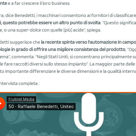
ante
e a far crescere il loro business.
ra, dice Benedetti, i macchinari consentono ai fornitori di classificar
lli, questo potrebbe essere un altro punto di svolta
. “Questo signifi
, o una super-dolce con quelle [più] acide”, spiega.
etti suggerisce che
la recente spinta verso l'automazione in campo
logie in grado di offrire una migliore consistenza del prodotto
, “Og
ema”, commenta. “Negli Stati Uniti, si concentrano principalmente su
cile fare raccolti diversi sullo stesso impianto”. La maggior parte del
to importante differenziare le diverse dimensioni e la qualità interna
'intervista completa :