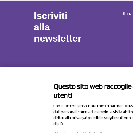
Iscriviti
Itali
alla
newsletter
NCX 
Questo sito web raccoglie a
Via Pro
utenti
41057 S
Italy
Con il tuo consenso, noi e i nostri partner utili
dati personali come, ad esempio, la visita al si
diritto alla privacy, è possibile scegliere di no
di più.