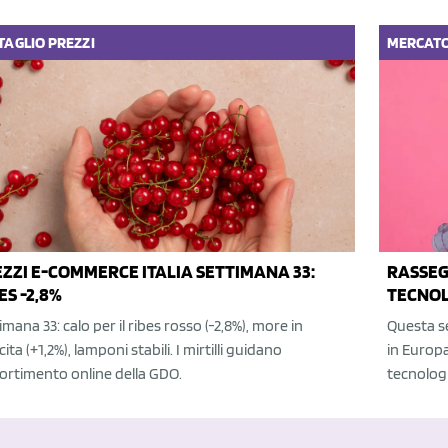
TAGLIO
PREZZI
MERCAT
ZZI E-COMMERCE ITALIA SETTIMANA 33:
RASSEG
ES -2,8%
TECNOL
imana 33: calo per il ribes rosso (-2,8%), more in
Questa se
cita (+1,2%), lamponi stabili. I mirtilli guidano
in Europa
sortimento online della GDO.
tecnologi