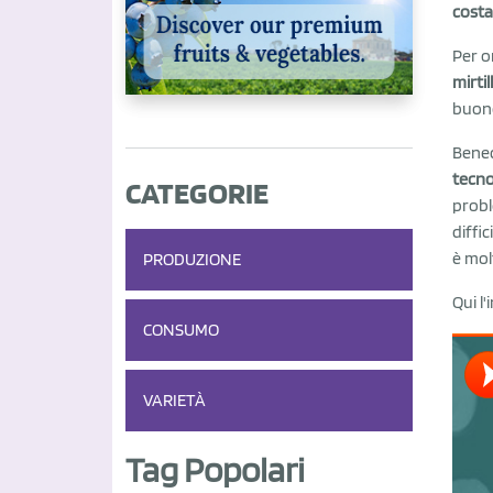
cost
Per o
mirti
buone
Bened
tecno
CATEGORIE
probl
diffi
è mol
PRODUZIONE
Qui l
CONSUMO
VARIETÀ
Tag Popolari