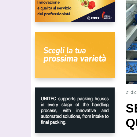
21 di
S
Q