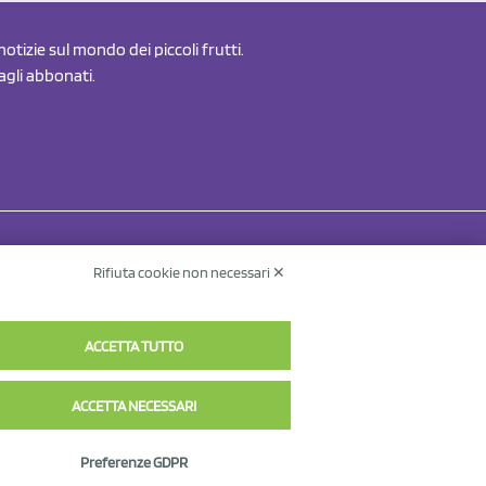
otizie sul mondo dei piccoli frutti.
 agli abbonati.
Rifiuta cookie non necessari ✕
Contatti
Informativa sul trattamento dei dati
v.
ACCETTA TUTTO
ACCETTA NECESSARI
Preferenze GDPR