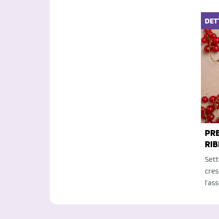
DET
PRE
RIB
Sett
cres
l’as