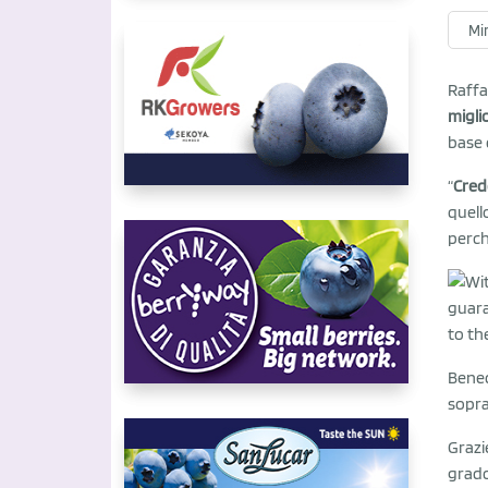
Mir
Raffa
miglio
base d
“
Cred
quello
perch
Bened
sopra
Grazi
grado