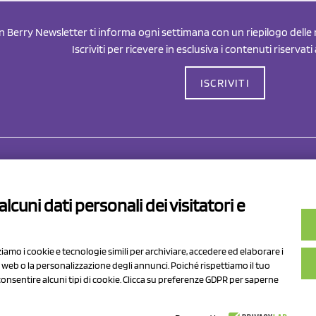
an Berry Newsletter ti informa ogni settimana con un riepilogo delle n
Iscriviti per ricevere in esclusiva i contenuti riservati
ISCRIVITI
Drahorad srl
P.I/C.F. 01041460369
lcuni dati personali dei visitatori e
REA: MO 208553
v.le Sassuolo Vignola 315/1
Capitale sociale Euro 50.000,00 i.
pilamberto (MO)
zziamo i cookie e tecnologie simili per archiviare, accedere ed elaborare i
to web o la personalizzazione degli annunci. Poiché rispettiamo il tuo
n consentire alcuni tipi di cookie. Clicca su preferenze GDPR per saperne