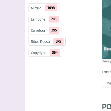
1694
Mirtillo
718
Lampone
395
Carrefour
375
Ribes Rosso
354
Copyright
Font
Mir
PO