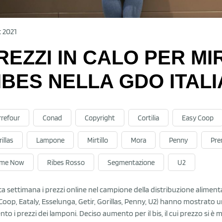
t 2021
REZZI IN CALO PER MIR
IBES NELLA GDO ITAL
rrefour
Conad
Copyright
Cortilia
Easy Coop
illas
Lampone
Mirtillo
Mora
Penny
Pre
ime Now
Ribes Rosso
Segmentazione
U2
a settimana i prezzi online nel campione della distribuzione alimenta
Coop, Eataly, Esselunga, Getir, Gorillas, Penny, U2) hanno mostrato un c
to i prezzi dei lamponi. Deciso aumento per il bis, il cui prezzo si è m