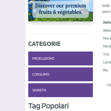
Nelle
assor
Refe
Ribe
Mor
CATEGORIE
Mirtil
Tris
PRODUZIONE
Lam
Bis
CONSUMO
VARIETÀ
Tag Popolari