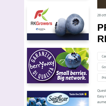
28 ot
P
R
Ca
Gor
Pr
Quest
Easy 
aumen