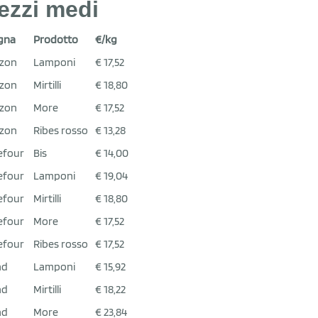
ezzi medi
gna
Prodotto
€/kg
zon
Lamponi
€ 17,52
zon
Mirtilli
€ 18,80
zon
More
€ 17,52
zon
Ribes rosso
€ 13,28
efour
Bis
€ 14,00
efour
Lamponi
€ 19,04
efour
Mirtilli
€ 18,80
efour
More
€ 17,52
efour
Ribes rosso
€ 17,52
ad
Lamponi
€ 15,92
ad
Mirtilli
€ 18,22
ad
More
€ 23,84