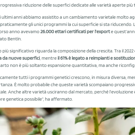
rogressiva riduzione delle superfici dedicate alle varietà aperte più t
i ultimi anni abbiamo assistito a un cambiamento varietale molto ag
praticamente gli unici programmi la cui superficie si sta riducendo. 
corso anno avevamo
26.000 ettari certificati per l’export
e quest’ann
ato Bentín.
to più significativo riguarda la composizione della crescita. Tra il 2022
a da nuove superfici
, mentre
il 61% è legato a reimpianti e sostituzion
rto non è più soltanto espansione quantitativa, ma anche riconfigu
icamente tutti i programmi genetici crescono, in misura diversa, me
tanza. È molto probabile che queste varietà scompaiano progress
tale. Anche altre varietà usciranno dal mercato, perché l’evoluzion
ore genetica possibile”, ha affermato.