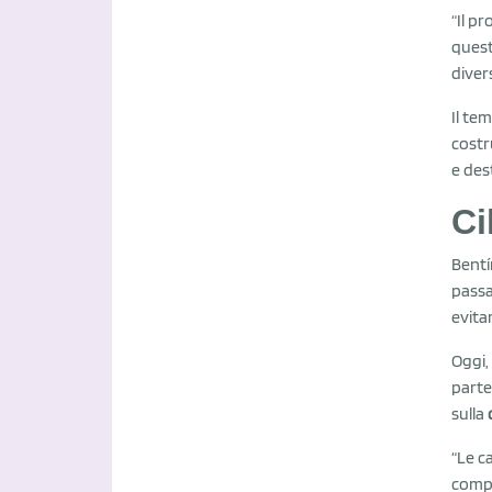
“Il p
quest
diver
Il te
costr
e des
Ci
Bentí
passa
evita
Oggi,
parte
sulla
“Le c
compe