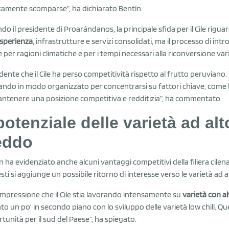
camente scomparse”, ha dichiarato Bentín.
do il presidente di Proarándanos, la principale sfida per il Cile rigua
sperienza
, infrastrutture e servizi consolidati, ma il processo di int
 per ragioni climatiche e per i tempi necessari alla riconversione vari
idente che il Cile ha perso competitività rispetto al frutto peruviano.
ando in modo organizzato per concentrarsi su fattori chiave, come l
ntenere una posizione competitiva e redditizia”, ha commentato.
 potenziale delle varietà ad al
eddo
n ha evidenziato anche alcuni vantaggi competitivi della filiera cilen
sti si aggiunge un possibile ritorno di interesse verso le varietà ad 
’impressione che il Cile stia lavorando intensamente su
varietà con a
to un po’ in secondo piano con lo sviluppo delle varietà low chill.
tunità per il sud del Paese”, ha spiegato.