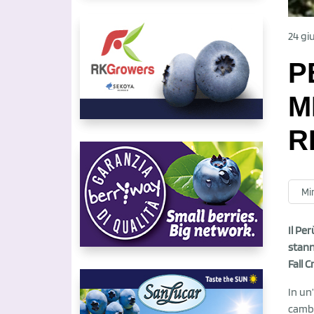
24 gi
P
M
R
Mir
Il Pe
stann
Fall 
In un
cambi