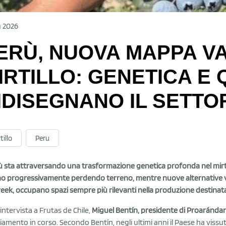
u 2026
ERÙ, NUOVA MAPPA VA
IRTILLO: GENETICA E 
IDISEGNANO IL SETTO
tillo
Peru
rù sta attraversando una trasformazione genetica profonda nel mirtill
o progressivamente perdendo terreno, mentre nuove alternative var
Creek, occupano spazi sempre più rilevanti nella produzione destinata
’intervista a Frutas de Chile,
Miguel Bentín, presidente di Proaránda
amento in corso. Secondo Bentín, negli ultimi anni il Paese ha viss