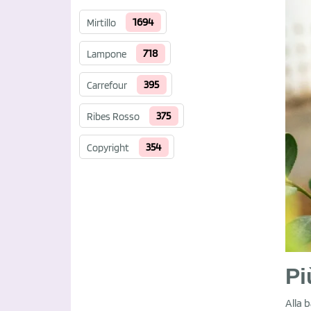
1694
Mirtillo
718
Lampone
395
Carrefour
375
Ribes Rosso
354
Copyright
Pi
Alla 