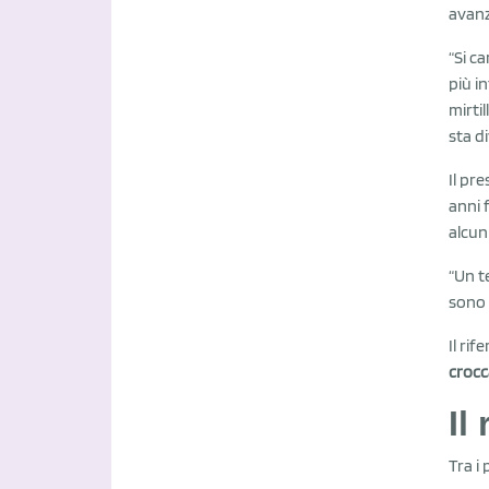
avan
“Si c
più i
mirti
sta d
Il pr
anni 
alcun
“Un t
sono 
Il ri
crocc
Il
Tra i