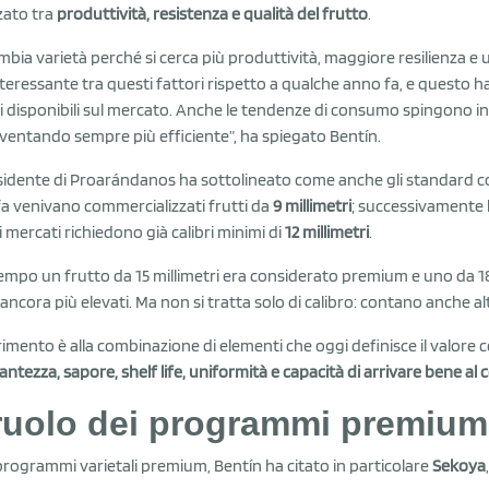
zato tra
produttività, resistenza e qualità del frutto
.
ambia varietà perché si cerca più produttività, maggiore resilienza e 
nteressante tra questi fattori rispetto a qualche anno fa, e questo h
lli disponibili sul mercato. Anche le tendenze di consumo spingono i
iventando sempre più efficiente”, ha spiegato Bentín.
esidente di Proarándanos ha sottolineato come anche gli standard co
fa venivano commercializzati frutti da
9 millimetri
; successivamente l
i mercati richiedono già calibri minimi di
12 millimetri
.
empo un frutto da 15 millimetri era considerato premium e uno da 18
ancora più elevati. Ma non si tratta solo di calibro: contano anche altr
ferimento è alla combinazione di elementi che oggi definisce il valore 
antezza, sapore, shelf life, uniformità e capacità di arrivare bene a
 ruolo dei programmi premium
 programmi varietali premium, Bentín ha citato in particolare
Sekoya