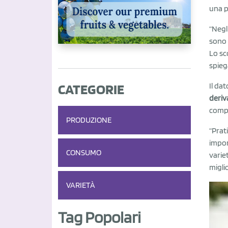
una p
“Negl
sono 
Lo s
spieg
CATEGORIE
Il da
deriv
compa
PRODUZIONE
“Prat
impor
CONSUMO
varie
migli
VARIETÀ
Tag Popolari