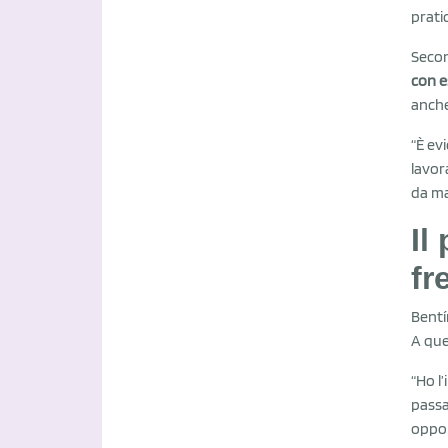
prati
Secon
con e
anche
“È ev
lavor
da ma
Il
fr
Bentí
A que
“Ho l
passa
oppor