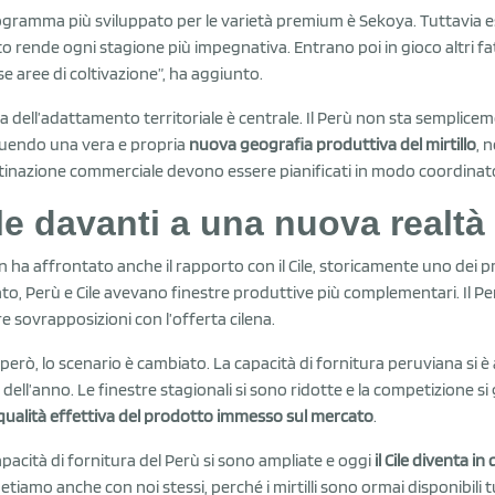
rogramma più sviluppato per le varietà premium è Sekoya. Tuttavia e
o rende ogni stagione più impegnativa. Entrano poi in gioco altri fat
se aree di coltivazione”, ha aggiunto.
ma dell’adattamento territoriale è centrale. Il Perù non sta semplic
uendo una vera e propria
nuova geografia produttiva del mirtillo
, 
tinazione commerciale devono essere pianificati in modo coordinat
le davanti a una nuova realtà
n ha affrontato anche il rapporto con il Cile, storicamente uno dei princ
to, Perù e Cile avevano finestre produttive più complementari. Il Perù
re sovrapposizioni con l’offerta cilena.
 però, lo scenario è cambiato. La capacità di fornitura peruviana si è a
 dell’anno. Le finestre stagionali si sono ridotte e la competizione 
qualità effettiva del prodotto immesso sul mercato
.
apacità di fornitura del Perù si sono ampliate e oggi
il Cile diventa 
tiamo anche con noi stessi, perché i mirtilli sono ormai disponibili t