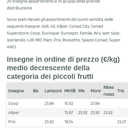
20 insegne appartenenti a 14 gruppi della grande
distribuzione.
Sono stati rilevati gli assortimenti dei punti vendita delle
seguenti insegne: Aldi, Alì, Alìper, Conad City, Conad
Superstore, Coop, Eurospar, Eurospin, Famila, iN's, Iper Spar,
Iperlando, Lidl, MD, Pam, Prix, Rossetto, Spazio Conad, Super
A&O.
Insegne in ordine di prezzo (€/kg)
medio decrescente della
categoria dei piccoli frutti
Ribes
Insegna
Bis
Lamponi
Mirtilli
Mix
More
Tris
rosso
Coop
23,84
15,92
27,84
Alìper
15,87
23,92
23,92
23,92
Prix
23,92
18,14
23,27