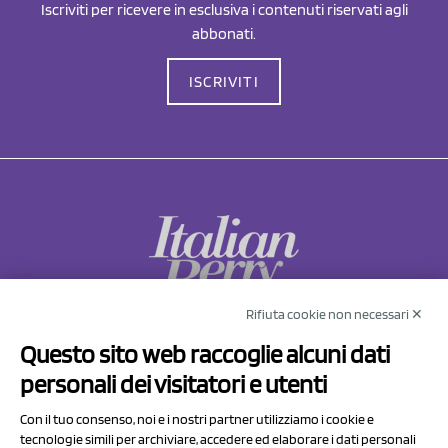
Iscriviti per ricevere in esclusiva i contenuti riservati agli
abbonati.
ISCRIVITI
Rifiuta cookie non necessari ✕
NCX Drahorad srl
Questo sito web raccoglie alcuni dati
Via Prov.le Sassuolo Vignola 315/1
personali dei visitatori e utenti
41057 Spilamberto (MO)
Italy
Con il tuo consenso, noi e i nostri partner utilizziamo i cookie e
tecnologie simili per archiviare, accedere ed elaborare i dati personali