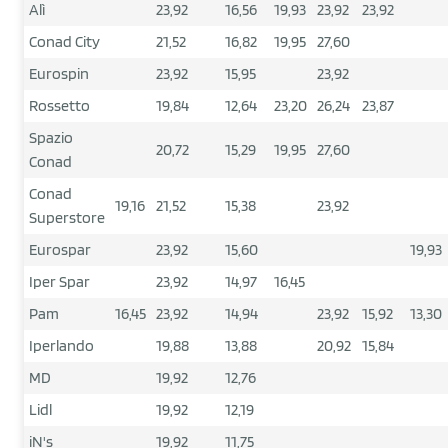
Alì
23,92
16,56
19,93
23,92
23,92
Conad City
21,52
16,82
19,95
27,60
Eurospin
23,92
15,95
23,92
Rossetto
19,84
12,64
23,20
26,24
23,87
Spazio
20,72
15,29
19,95
27,60
Conad
Conad
19,16
21,52
15,38
23,92
Superstore
Eurospar
23,92
15,60
19,93
Iper Spar
23,92
14,97
16,45
Pam
16,45
23,92
14,94
23,92
15,92
13,30
Iperlando
19,88
13,88
20,92
15,84
MD
19,92
12,76
Lidl
19,92
12,19
iN's
19,92
11,75