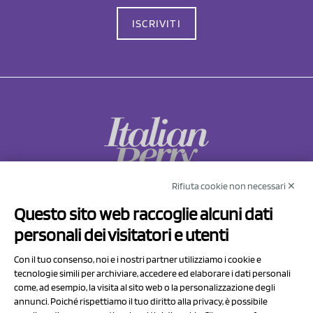
ISCRIVITI
Rifiuta cookie non necessari ✕
NCX Drahorad srl
Questo sito web raccoglie alcuni dati
Via Prov.le Sassuolo Vignola 315/1
personali dei visitatori e utenti
41057 Spilamberto (MO)
Italy
Con il tuo consenso, noi e i nostri partner utilizziamo i cookie e
tecnologie simili per archiviare, accedere ed elaborare i dati personali
come, ad esempio, la visita al sito web o la personalizzazione degli
P.I/C.F. 01041460369
annunci. Poiché rispettiamo il tuo diritto alla privacy, è possibile