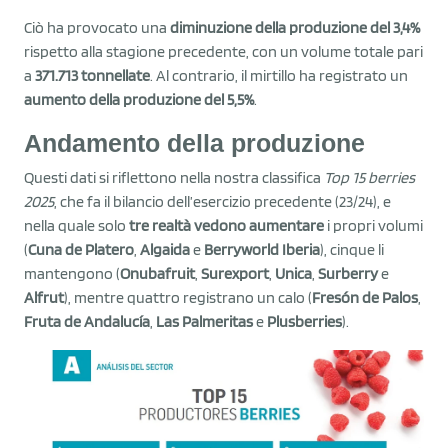
Ciò ha provocato una
diminuzione della produzione del 3,4%
rispetto alla stagione precedente, con un volume totale pari
a
371.713 tonnellate
. Al contrario, il mirtillo ha registrato un
aumento della produzione del 5,5%
.
Andamento della produzione
Questi dati si riflettono nella nostra classifica
Top 15 berries
2025
, che fa il bilancio dell’esercizio precedente (23/24), e
nella quale solo
tre realtà vedono aumentare
i propri volumi
(
Cuna de Platero
,
Algaida
e
Berryworld Iberia
), cinque li
mantengono (
Onubafruit
,
Surexport
,
Unica
,
Surberry
e
Alfrut
), mentre quattro registrano un calo (
Fresón de Palos
,
Fruta de Andalucía
,
Las Palmeritas
e
Plusberries
).