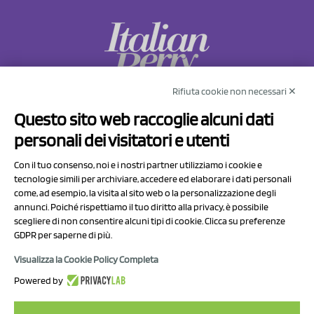
Rifiuta cookie non necessari ✕
NCX Drahorad srl
Questo sito web raccoglie alcuni dati
Via Prov.le Sassuolo Vignola 315/1
personali dei visitatori e utenti
41057 Spilamberto (MO)
Italy
Con il tuo consenso, noi e i nostri partner utilizziamo i cookie e
tecnologie simili per archiviare, accedere ed elaborare i dati personali
come, ad esempio, la visita al sito web o la personalizzazione degli
P.I/C.F. 01041460369
annunci. Poiché rispettiamo il tuo diritto alla privacy, è possibile
REA: MO 208553
scegliere di non consentire alcuni tipi di cookie. Clicca su preferenze
GDPR per saperne di più.
Capitale sociale Euro 50.000,00 i.v.
Visualizza la Cookie Policy Completa
Contatti
Powered by
Informativa sul trattamento dei dati