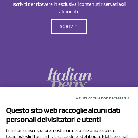
Iscriviti per ricevere in esclusiva i contenuti riservati agli
abbonati.
ISCRIVITI
Rifiuta cookie non necessari ✕
NCX Drahorad srl
Questo sito web raccoglie alcuni dati
Via Prov.le Sassuolo Vignola 315/1
personali dei visitatori e utenti
41057 Spilamberto (MO)
Italy
Con il tuo consenso, noi e i nostri partner utilizziamo i cookie e
tecnologie simili per archiviare, accedere ed elaborare i dati personali