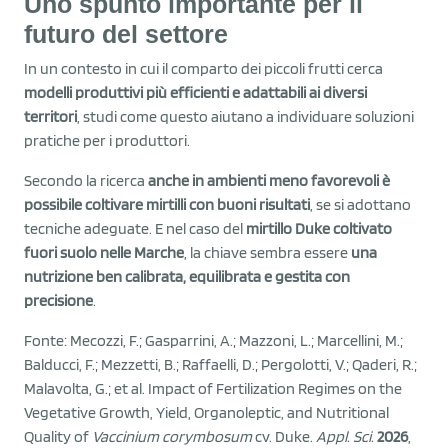
Uno spunto importante per il
futuro del settore
In un contesto in cui il comparto dei piccoli frutti cerca
modelli produttivi più efficienti e adattabili ai diversi
territori
, studi come questo aiutano a individuare soluzioni
pratiche per i produttori.
Secondo la ricerca
anche in ambienti meno favorevoli è
possibile coltivare mirtilli con buoni risultati
, se si adottano
tecniche adeguate. E nel caso del
mirtillo Duke coltivato
fuori suolo nelle Marche
, la chiave sembra essere
una
nutrizione ben calibrata, equilibrata e gestita con
precisione
.
Fonte: Mecozzi, F.; Gasparrini, A.; Mazzoni, L.; Marcellini, M.;
Balducci, F.; Mezzetti, B.; Raffaelli, D.; Pergolotti, V.; Qaderi, R.;
Malavolta, G.; et al. Impact of Fertilization Regimes on the
Vegetative Growth, Yield, Organoleptic, and Nutritional
Quality of
Vaccinium corymbosum
cv. Duke.
Appl. Sci.
2026
,