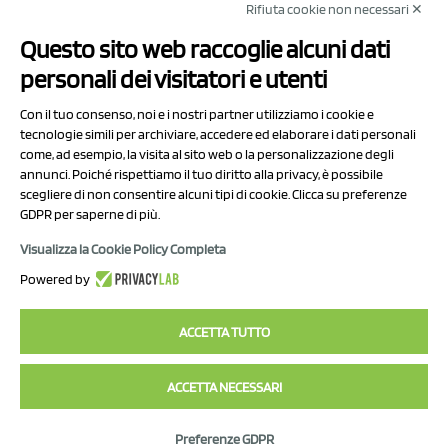
Rifiuta cookie non necessari ✕
NCX Drahorad srl
Questo sito web raccoglie alcuni dati
Via Prov.le Sassuolo Vignola 315/1
personali dei visitatori e utenti
41057 Spilamberto (MO)
Italy
Con il tuo consenso, noi e i nostri partner utilizziamo i cookie e
tecnologie simili per archiviare, accedere ed elaborare i dati personali
come, ad esempio, la visita al sito web o la personalizzazione degli
P.I/C.F. 01041460369
annunci. Poiché rispettiamo il tuo diritto alla privacy, è possibile
REA: MO 208553
scegliere di non consentire alcuni tipi di cookie. Clicca su preferenze
GDPR per saperne di più.
Capitale sociale Euro 50.000,00 i.v.
Visualizza la Cookie Policy Completa
Contatti
Powered by
Informativa sul trattamento dei dati
ACCETTA TUTTO
ACCETTA NECESSARI
2023 NCX Drahorad srl - All rights reserved
Preferenze GDPR