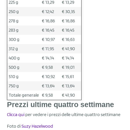
225 g
€ 13,29
€ 13,29
250 g
€ 12,42
€ 30,35
278 g
€ 16,86
€ 16,86
283 g
€ 16,45
€ 16,45
300 g
€ 10,97
€ 16,63
312 g
€ 11,95
€ 41,90
400 g
€ 14,14
€ 14,14
500 g
€ 9,58
€ 19,01
510 g
€ 10,92
€ 15,61
750 g
€ 13,64
€ 13,64
Totale generale
€ 9,58
€ 41,90
Prezzi ultime quattro settimane
Clicca qui
per vedere i prezzi delle ultime quattro settimane
Foto di
Suzy Hazelwood