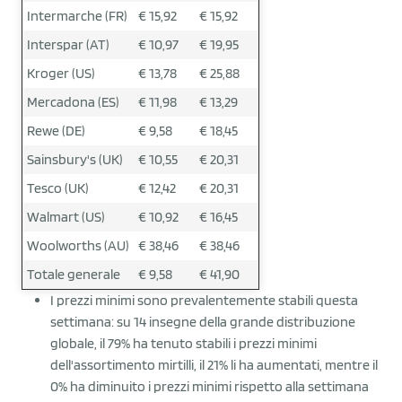
Intermarche (FR)
€ 15,92
€ 15,92
Interspar (AT)
€ 10,97
€ 19,95
Kroger (US)
€ 13,78
€ 25,88
Mercadona (ES)
€ 11,98
€ 13,29
Rewe (DE)
€ 9,58
€ 18,45
Sainsbury's (UK)
€ 10,55
€ 20,31
Tesco (UK)
€ 12,42
€ 20,31
Walmart (US)
€ 10,92
€ 16,45
Woolworths (AU)
€ 38,46
€ 38,46
Totale generale
€ 9,58
€ 41,90
I prezzi minimi sono prevalentemente stabili questa
settimana: su 14 insegne della grande distribuzione
globale, il 79% ha tenuto stabili i prezzi minimi
dell'assortimento mirtilli, il 21% li ha aumentati, mentre il
0% ha diminuito i prezzi minimi rispetto alla settimana