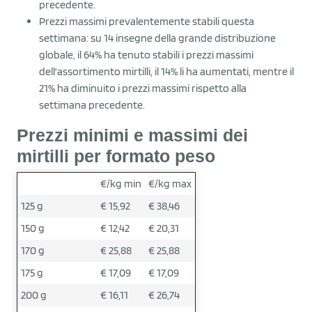
precedente.
Prezzi massimi prevalentemente stabili questa
settimana: su 14 insegne della grande distribuzione
globale, il 64% ha tenuto stabili i prezzi massimi
dell'assortimento mirtilli, il 14% li ha aumentati, mentre il
21% ha diminuito i prezzi massimi rispetto alla
settimana precedente.
Prezzi minimi e massimi dei
mirtilli per formato peso
€/kg min
€/kg max
125 g
€ 15,92
€ 38,46
150 g
€ 12,42
€ 20,31
170 g
€ 25,88
€ 25,88
175 g
€ 17,09
€ 17,09
200 g
€ 16,11
€ 26,74