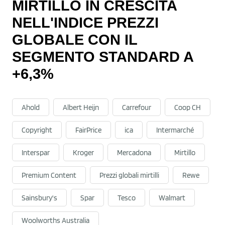
MIRTILLO IN CRESCITA
NELL'INDICE PREZZI
GLOBALE CON IL
SEGMENTO STANDARD A
+6,3%
Ahold
Albert Heijn
Carrefour
Coop CH
Copyright
FairPrice
ica
Intermarché
Interspar
Kroger
Mercadona
Mirtillo
Premium Content
Prezzi globali mirtilli
Rewe
Sainsbury's
Spar
Tesco
Walmart
Woolworths Australia