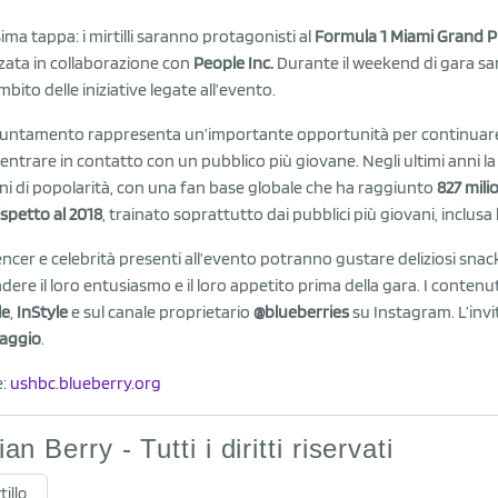
ima tappa: i mirtilli saranno protagonisti al
Formula 1 Miami Grand P
zzata in collaborazione con
People Inc.
Durante il weekend di gara sar
mbito delle iniziative legate all’evento.
untamento rappresenta un’importante opportunità per continuare a in
 entrare in contatto con un pubblico più giovane. Negli ultimi anni l
ni di popolarità, con una fan base globale che ha raggiunto
827 mili
ispetto al 2018
, trainato soprattutto dai pubblici più giovani, inclusa 
encer e celebrità presenti all’evento potranno gustare deliziosi snack
dere il loro entusiasmo e il loro appetito prima della gara. I contenuti 
le
,
InStyle
e sul canale proprietario
@blueberries
su Instagram. L’invi
aggio
.
e:
ushbc.blueberry.org
lian Berry - Tutti i diritti riservati
tillo