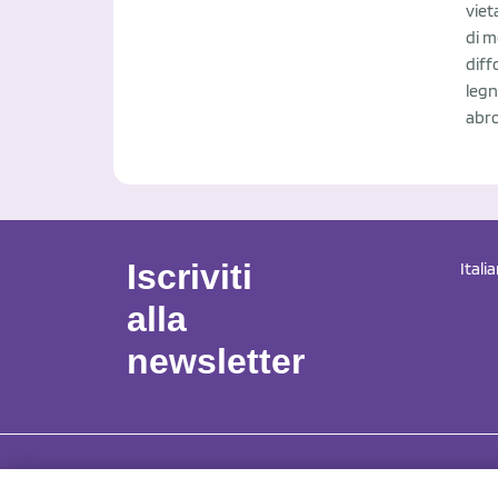
viet
di m
diff
legn
abrog
Iscriviti
Itali
alla
newsletter