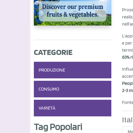
Pross
reali
nell’a
L’app
e per
CATEGORIE
termi
63% r
Influ
PRODUZIONE
accen
Peop
CONSUMO
2-3 m
Font
VARIETÀ
Ita
Tag Popolari
Mir