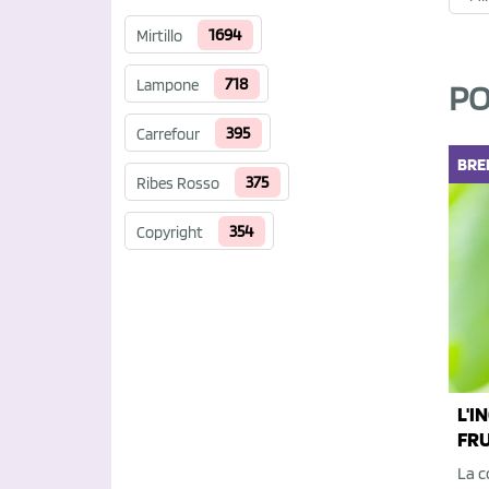
1694
Mirtillo
718
Lampone
PO
395
Carrefour
BRE
375
Ribes Rosso
354
Copyright
L'I
FRU
La c