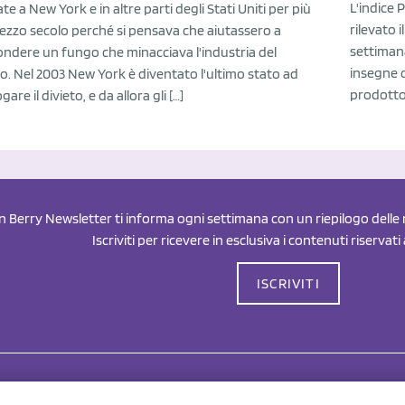
L'indice P
ate a New York e in altre parti degli Stati Uniti per più
rilevato i
ezzo secolo perché si pensava che aiutassero a
settiman
ondere un fungo che minacciava l'industria del
insegne d
o. Nel 2003 New York è diventato l'ultimo stato ad
prodotto 
are il divieto, e da allora gli […]
an Berry Newsletter ti informa ogni settimana con un riepilogo delle n
Iscriviti per ricevere in esclusiva i contenuti riservati
ISCRIVITI