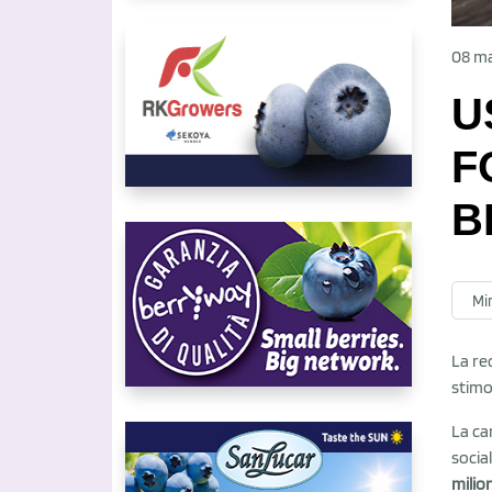
08 m
U
F
B
Mir
La re
stimo
La ca
socia
milio