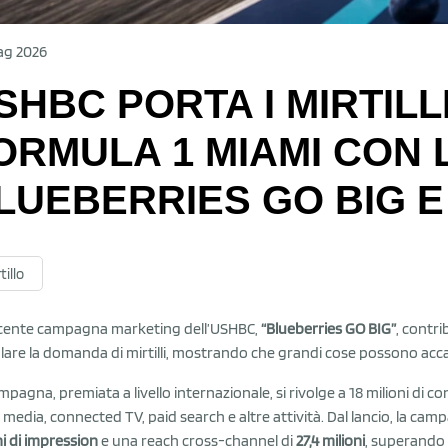
ag 2026
SHBC PORTA I MIRTILL
ORMULA 1 MIAMI CON
LUEBERRIES GO BIG E
tillo
cente campagna marketing dell’USHBC,
“Blueberries GO BIG”
, contr
lare la domanda di mirtilli, mostrando che grandi cose possono accad
mpagna, premiata a livello internazionale, si rivolge a 18 milioni di co
l media, connected TV, paid search e altre attività. Dal lancio, la ca
ni di impression
e una reach cross-channel di
27,4 milioni
, superando gl