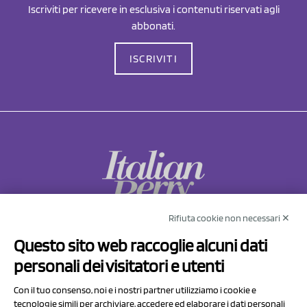
Iscriviti per ricevere in esclusiva i contenuti riservati agli
abbonati.
ISCRIVITI
Rifiuta cookie non necessari ✕
NCX Drahorad srl
Questo sito web raccoglie alcuni dati
Via Prov.le Sassuolo Vignola 315/1
personali dei visitatori e utenti
41057 Spilamberto (MO)
Italy
Con il tuo consenso, noi e i nostri partner utilizziamo i cookie e
tecnologie simili per archiviare, accedere ed elaborare i dati personali