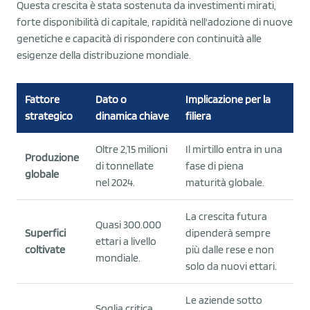
Questa crescita è stata sostenuta da investimenti mirati,
forte disponibilità di capitale, rapidità nell'adozione di nuove
genetiche e capacità di rispondere con continuità alle
esigenze della distribuzione mondiale.
Fattore
Dato o
Implicazione per la
strategico
dinamica chiave
filiera
Oltre 2,15 milioni
Il mirtillo entra in una
Produzione
di tonnellate
fase di piena
globale
nel 2024.
maturità globale.
La crescita futura
Quasi 300.000
Superfici
dipenderà sempre
ettari a livello
coltivate
più dalle rese e non
mondiale.
solo da nuovi ettari.
Le aziende sotto
Soglia critica