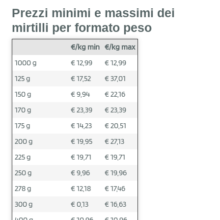
Prezzi minimi e massimi dei
mirtilli per formato peso
€/kg min
€/kg max
1000 g
€ 12,99
€ 12,99
125 g
€ 17,52
€ 37,01
150 g
€ 9,94
€ 22,16
170 g
€ 23,39
€ 23,39
175 g
€ 14,23
€ 20,51
200 g
€ 19,95
€ 27,13
225 g
€ 19,71
€ 19,71
250 g
€ 9,96
€ 19,96
278 g
€ 12,18
€ 17,46
300 g
€ 0,13
€ 16,63
400 g
€ 10,96
€ 10,96