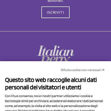
abbonati.
ISCRIVITI
Rifiuta cookie non necessari ✕
NCX Drahorad srl
Questo sito web raccoglie alcuni dati
Via Prov.le Sassuolo Vignola 315/1
personali dei visitatori e utenti
41057 Spilamberto (MO)
Italy
Con il tuo consenso, noi e i nostri partner utilizziamo i cookie e
tecnologie simili per archiviare, accedere ed elaborare i dati personali
come, ad esempio, la visita al sito web o la personalizzazione degli
P.I/C.F. 01041460369
annunci. Poiché rispettiamo il tuo diritto alla privacy, è possibile