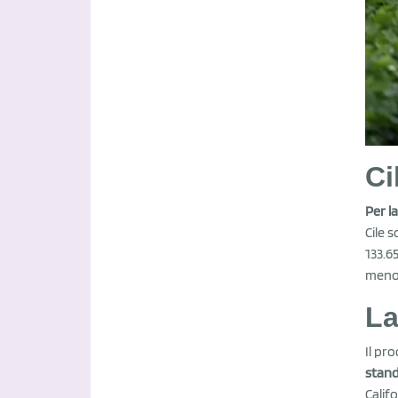
Ci
Per l
Cile 
133.6
meno 
La
Il pr
stand
Califo