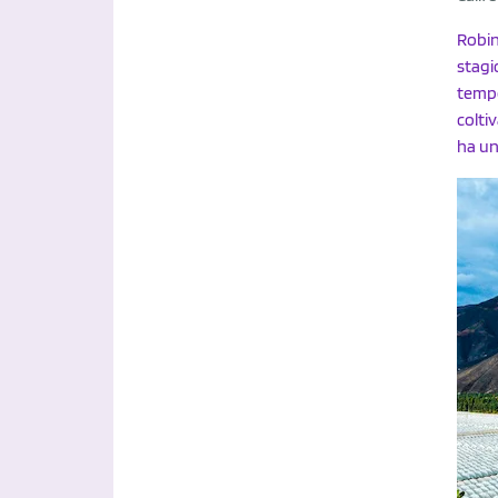
Robin
stagi
tempe
colti
ha un'