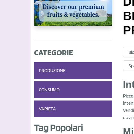
D
B
P
CATEGORIE
Bl
Sp
PRODUZIONE
In
CONSUMO
Picco
inten
VARIETÀ
Vendi
dovre
Tag Popolari
Mi