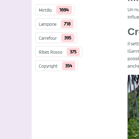
Un nuo
1694
Mirtillo
influ
718
Lampone
Cr
395
Carrefour
Il se
(Germ
375
Ribes Rosso
possi
354
anche
Copyright