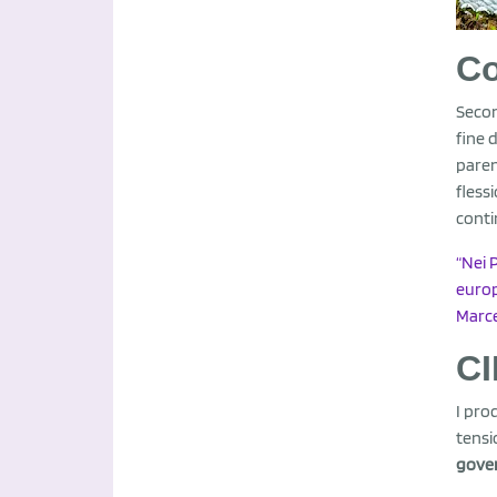
Co
Secon
fine 
paren
fless
conti
“Nei 
europ
Marce
C
I pro
tensi
gover