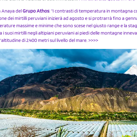
 Anaya del
Grupo Athos
: “I contrasti di temperatura in montagna con
one dei mirtilli peruviani inizierà ad agosto e si protrarrà fino a gen
rature massime e minime che sono scese nel giusto range e la sta
va i suoi mirtilli negli altipiani peruviani ai piedi delle montagne inne
altitudine di 2.400 metri sul livello del mare.
>>>>