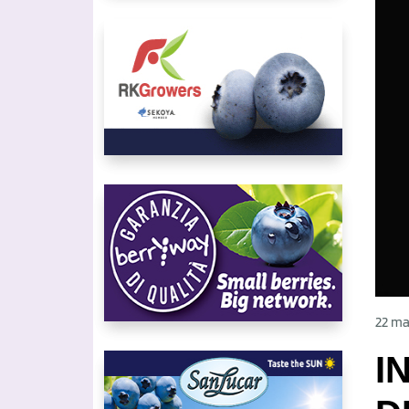
22 m
I