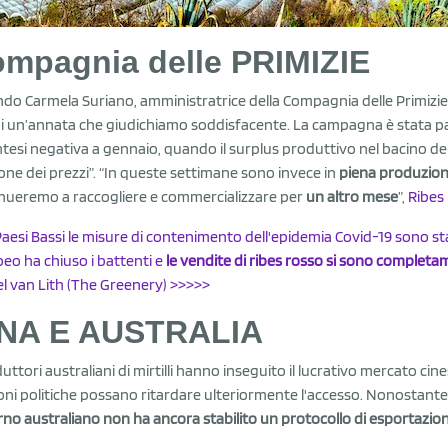
mpagnia delle PRIMIZIE
do Carmela Suriano, amministratrice della Compagnia delle Primizie
di un’annata che giudichiamo soddisfacente. La campagna è stata par
tesi negativa a gennaio, quando il surplus produttivo nel bacino 
ione dei prezzi”. “In queste settimane sono invece in
piena produzio
nueremo a raccogliere e commercializzare per
un altro mese
”,
Ribes
Paesi Bassi le misure di contenimento dell'epidemia Covid-19 sono s
eo ha chiuso i battenti e
le vendite di ribes rosso si sono complet
l van Lith (The Greenery)
>>>>>
INA E AUSTRALIA
duttori australiani di mirtilli hanno inseguito il lucrativo mercato c
oni politiche possano ritardare ulteriormente l'accesso. Nonostante
no australiano non ha ancora stabilito un protocollo di esportazione d