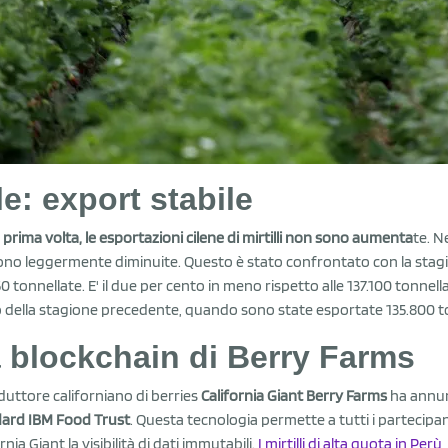
le: export stabile
a prima volta, le esportazioni cilene di mirtilli non sono aumenta
te. N
sono leggermente diminuite. Questo è stato confrontato con la stag
50 tonnellate. E' il due per cento in meno rispetto alle 137.100 tonnel
della stagione precedente, quando sono state esportate 135.800 tonn
 blockchain di Berry Farms
oduttore californiano di berries
California Giant Berry Farms
ha annun
ard IBM Food Trust
. Questa tecnologia permette a tutti i partecipan
rnia Giant la visibilità di dati immutabili.
I mirtilli di alta quota in Perù