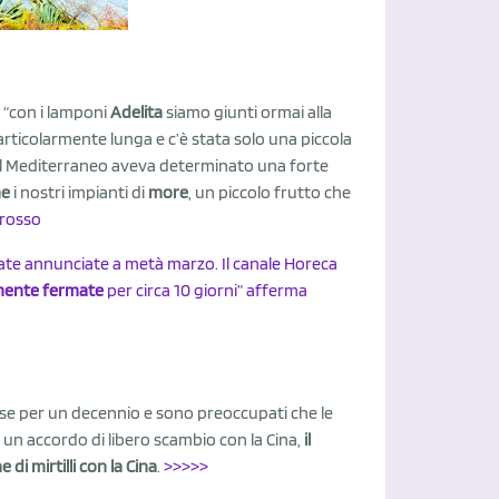
 “con i lamponi
Adelita
siamo giunti ormai alla
ticolarmente lunga e c’è stata solo una piccola
del Mediterraneo aveva determinato una forte
ne
i nostri impianti di
more
, un piccolo frutto che
 rosso
tate annunciate a metà marzo. Il canale Horeca
amente fermate
per circa 10 giorni” afferma
inese per un decennio e sono preoccupati che le
 un accordo di libero scambio con la Cina,
il
i mirtilli con la Cina
.
>>>>>