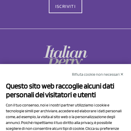
ISCRIVITI
Rifiuta cookie non necessari ✕
NCX Drahorad srl
Questo sito web raccoglie alcuni dati
Via Prov.le Sassuolo Vignola 315/1
personali dei visitatori e utenti
41057 Spilamberto (MO)
Italy
Con il tuo consenso, noi e i nostri partner utilizziamo i cookie e
tecnologie simili per archiviare, accedere ed elaborare i dati personali
come, ad esempio, la visita al sito web o la personalizzazione degli
P.I/C.F. 01041460369
annunci. Poiché rispettiamo il tuo diritto alla privacy, è possibile
REA: MO 208553
scegliere di non consentire alcuni tipi di cookie. Clicca su preferenze