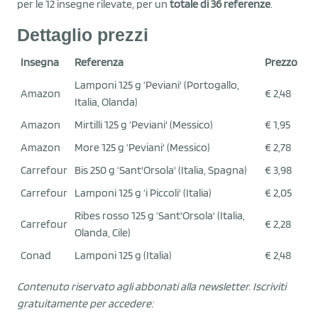
per le 12 insegne rilevate, per un
totale di 36 referenze
.
Dettaglio prezzi
Insegna
Referenza
Prezzo
Lamponi 125 g ‘Peviani' (Portogallo,
Amazon
€ 2,48
Italia, Olanda)
Amazon
Mirtilli 125 g ‘Peviani' (Messico)
€ 1,95
Amazon
More 125 g ‘Peviani' (Messico)
€ 2,78
Carrefour
Bis 250 g ‘Sant'Orsola' (Italia, Spagna)
€ 3,98
Carrefour
Lamponi 125 g ‘i Piccoli' (Italia)
€ 2,05
Ribes rosso 125 g ‘Sant'Orsola' (Italia,
Carrefour
€ 2,28
Olanda, Cile)
Conad
Lamponi 125 g (Italia)
€ 2,48
Contenuto riservato agli abbonati alla newsletter.
Iscriviti
gratuitamente per accedere: