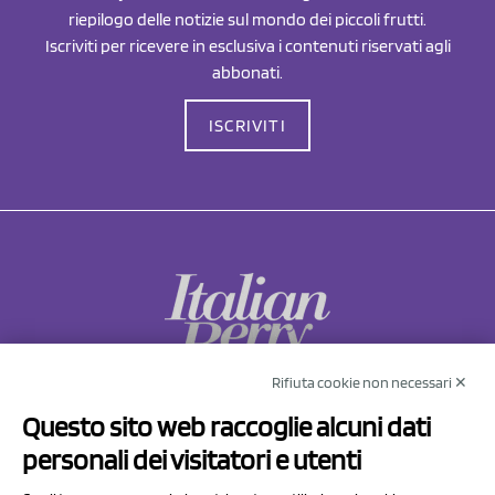
riepilogo delle notizie sul mondo dei piccoli frutti.
Iscriviti per ricevere in esclusiva i contenuti riservati agli
abbonati.
ISCRIVITI
Rifiuta cookie non necessari ✕
NCX Drahorad srl
Questo sito web raccoglie alcuni dati
Via Prov.le Sassuolo Vignola 315/1
personali dei visitatori e utenti
41057 Spilamberto (MO)
Italy