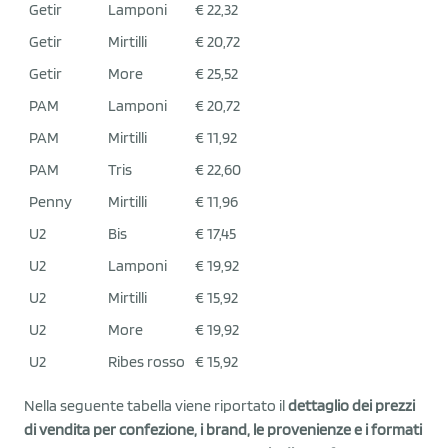
Getir
Lamponi
€ 22,32
Getir
Mirtilli
€ 20,72
Getir
More
€ 25,52
PAM
Lamponi
€ 20,72
PAM
Mirtilli
€ 11,92
PAM
Tris
€ 22,60
Penny
Mirtilli
€ 11,96
U2
Bis
€ 17,45
U2
Lamponi
€ 19,92
U2
Mirtilli
€ 15,92
U2
More
€ 19,92
U2
Ribes rosso
€ 15,92
Nella seguente tabella viene riportato il
dettaglio dei prezzi
di vendita per confezione, i brand, le provenienze e i formati