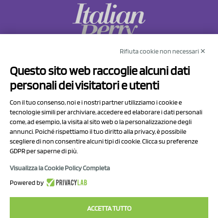
Rifiuta cookie non necessari ✕
NCX Drahorad srl
Questo sito web raccoglie alcuni dati
Via Prov.le Sassuolo Vignola 315/1
personali dei visitatori e utenti
41057 Spilamberto (MO)
Italy
Con il tuo consenso, noi e i nostri partner utilizziamo i cookie e
tecnologie simili per archiviare, accedere ed elaborare i dati personali
come, ad esempio, la visita al sito web o la personalizzazione degli
P.I/C.F. 01041460369
annunci. Poiché rispettiamo il tuo diritto alla privacy, è possibile
REA: MO 208553
scegliere di non consentire alcuni tipi di cookie. Clicca su preferenze
GDPR per saperne di più.
Capitale sociale Euro 50.000,00 i.v.
Visualizza la Cookie Policy Completa
Contatti
Powered by
Informativa sul trattamento dei dati
ACCETTA TUTTO