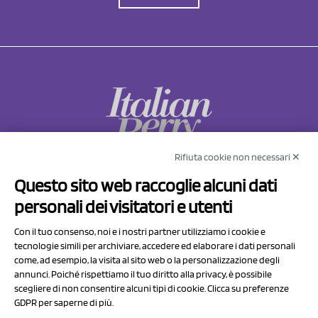
Rifiuta cookie non necessari ✕
NCX Drahorad srl
Questo sito web raccoglie alcuni dati
Via Prov.le Sassuolo Vignola 315/1
personali dei visitatori e utenti
41057 Spilamberto (MO)
Italy
Con il tuo consenso, noi e i nostri partner utilizziamo i cookie e
tecnologie simili per archiviare, accedere ed elaborare i dati personali
come, ad esempio, la visita al sito web o la personalizzazione degli
P.I/C.F. 01041460369
annunci. Poiché rispettiamo il tuo diritto alla privacy, è possibile
REA: MO 208553
scegliere di non consentire alcuni tipi di cookie. Clicca su preferenze
Capitale sociale Euro 50.000,00 i.v.
GDPR per saperne di più.