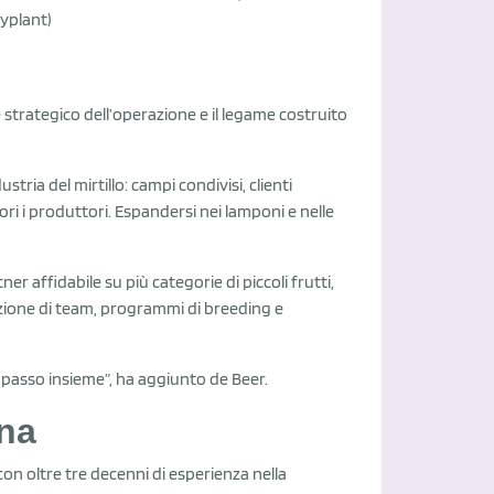
ryplant)
re strategico dell’operazione e il legame costruito
stria del mirtillo: campi condivisi, clienti
ri i produttori. Espandersi nei lamponi e nelle
r affidabile su più categorie di piccoli frutti,
ruzione di team, programmi di breeding e
 passo insieme”, ha aggiunto de Beer.
ina
 con oltre tre decenni di esperienza nella