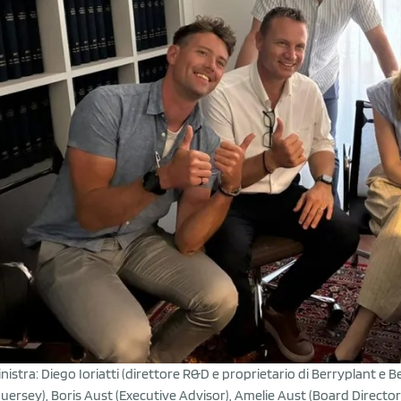
inistra: Diego Ioriatti (direttore R&D e proprietario di Berryplant e 
uersey), Boris Aust (Executive Advisor), Amelie Aust (Board Direc