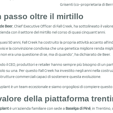
Grisenti (co-proprietaria di Ber
 passo oltre il mirtillo
de Beer
, Chief Executive Officer di Fall Creek, ha sottolineato il valo
zienda con il settore del mirtillo nel corso di quasi cinquant’anni.
uasi 50 anni, Fall Creek ha costruito la propria attività accanto all’indu
visi e la convinzione condivisa che una genetica migliore renda miglio
non era una questione di se, ma di quando”, ha dichiarato de Beer.
do il CEO, produttori e retailer hanno sempre più bisogno di un partne
olo su una. Per questo Fall Creek ha investito negli anni nella cost
strutture commerciali capaci di sostenere questa evoluzione.
yplant è un team eccezionale e siamo orgogliosi di compiere questo
 valore della piattaforma trent
plant
è un’azienda familiare con sede a
Baselga di Piné
, in Trentino,