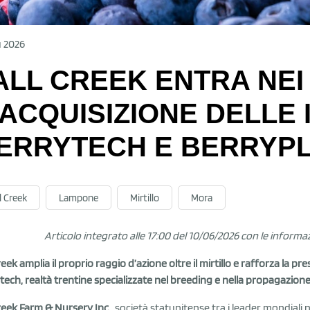
u 2026
ALL CREEK ENTRA NEI
'ACQUISIZIONE DELLE 
ERRYTECH E BERRYP
l Creek
Lampone
Mirtillo
Mora
Articolo integrato alle 17:00 del 10/06/2026 con le inform
Creek amplia il proprio raggio d’azione oltre il mirtillo e rafforza la p
tech, realtà trentine specializzate nel breeding e nella propagazion
Creek Farm & Nursery Inc.
, società statunitense tra i leader mondiali ne