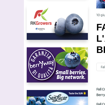
10 gi
F
L
B
Fal
Fall 
Berry
Fall 