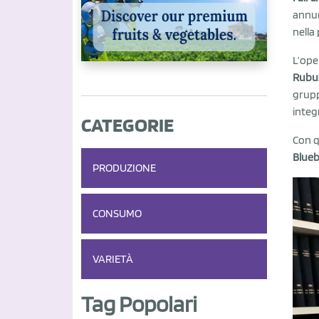
annun
nella
L’ope
Rubu
grupp
integ
CATEGORIE
Con q
Blueb
PRODUZIONE
CONSUMO
VARIETÀ
Tag Popolari