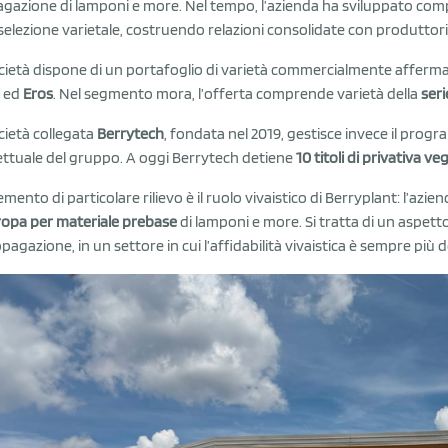
gazione di lamponi e more. Nel tempo, l’azienda ha sviluppato comp
 selezione varietale, costruendo relazioni consolidate con produttori 
cietà dispone di un portafoglio di varietà commercialmente afferma
ed
Eros
. Nel segmento mora, l’offerta comprende varietà della
ser
cietà collegata
Berrytech
, fondata nel 2019, gestisce invece il progr
lettuale del gruppo. A oggi Berrytech detiene
10 titoli di privativa ve
mento di particolare rilievo è il ruolo vivaistico di Berryplant: l’azien
ropa per materiale prebase
di lamponi e more. Si tratta di un aspetto
opagazione, in un settore in cui l’affidabilità vivaistica è sempre più 