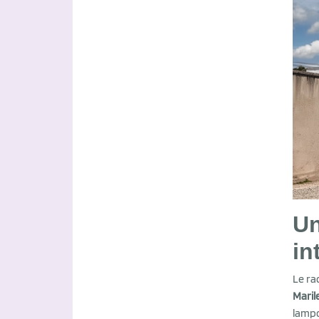
Un
in
Le ra
Maril
lamp