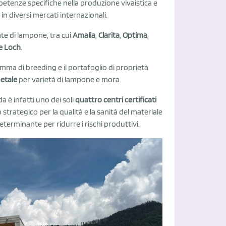
etenze specifiche nella produzione vivaistica e
in diversi mercati internazionali.
te di lampone, tra cui
Amalia
,
Clarita
,
Optima
,
ie Loch
.
amma di breeding e il portafoglio di proprietà
getale
per varietà di lampone e mora.
da è infatti uno dei soli
quattro centri certificati
 strategico per la qualità e la sanità del materiale
determinante per ridurre i rischi produttivi.