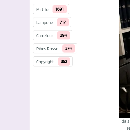
1691
Mirtillo
717
Lampone
394
Carrefour
374
Ribes Rosso
352
Copyright
da s
N