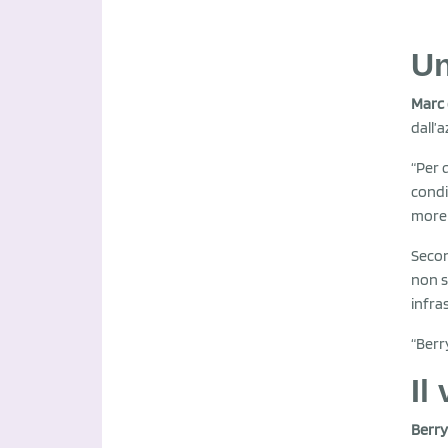
Un
Marc 
dall’a
“Per q
condi
more 
Secon
non s
infra
“Berr
Il
Berry