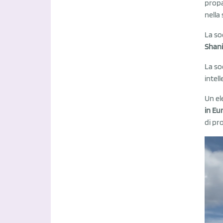
propa
nella
La so
Shani
La so
intel
Un ele
in Eu
di pr