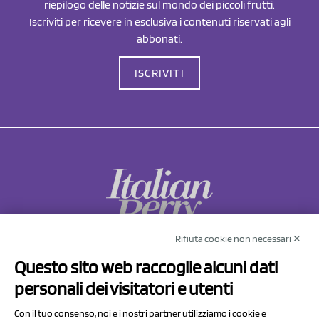
riepilogo delle notizie sul mondo dei piccoli frutti.
Iscriviti per ricevere in esclusiva i contenuti riservati agli
abbonati.
ISCRIVITI
Rifiuta cookie non necessari ✕
NCX Drahorad srl
Questo sito web raccoglie alcuni dati
Via Prov.le Sassuolo Vignola 315/1
personali dei visitatori e utenti
41057 Spilamberto (MO)
Italy
Con il tuo consenso, noi e i nostri partner utilizziamo i cookie e