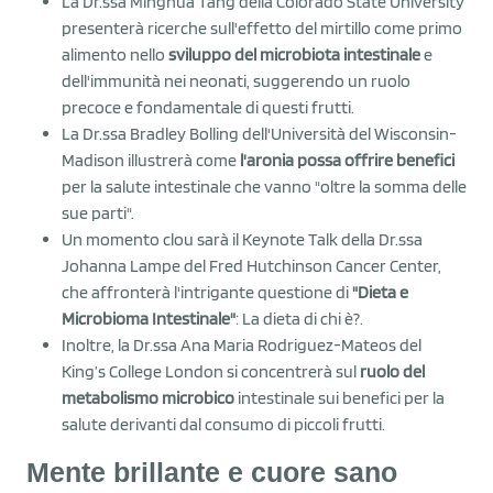
La Dr.ssa Minghua Tang della Colorado State University
presenterà ricerche sull'effetto del mirtillo come primo
alimento nello
sviluppo del microbiota intestinale
e
dell'immunità nei neonati, suggerendo un ruolo
precoce e fondamentale di questi frutti.
La Dr.ssa Bradley Bolling dell'Università del Wisconsin-
Madison illustrerà come
l'aronia possa offrire benefici
per la salute intestinale che vanno "oltre la somma delle
sue parti".
Un momento clou sarà il Keynote Talk della Dr.ssa
Johanna Lampe del Fred Hutchinson Cancer Center,
che affronterà l'intrigante questione di
"Dieta e
Microbioma Intestinale"
: La dieta di chi è?.
Inoltre, la Dr.ssa Ana Maria Rodriguez-Mateos del
King’s College London si concentrerà sul
ruolo del
metabolismo microbico
intestinale sui benefici per la
salute derivanti dal consumo di piccoli frutti.
Mente brillante e cuore sano