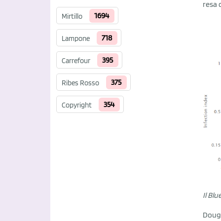
resa d
1694
Mirtillo
718
Lampone
395
Carrefour
375
Ribes Rosso
354
Copyright
Il Bl
Doug 