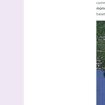
comme
momen
basat