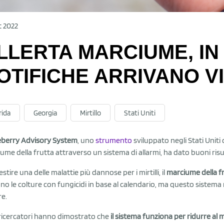
t 2022
LLERTA MARCIUME, IN
OTIFICHE ARRIVANO V
rida
Georgia
Mirtillo
Stati Uniti
eberry Advisory System
, uno
strumento
sviluppato negli Stati Uniti c
ume della frutta attraverso un sistema di allarmi, ha dato buoni risul
stire una delle malattie più dannose per i mirtilli, il
marciume della f
ano le colture con fungicidi in base al calendario, ma questo sistema 
re.
 ricercatori hanno dimostrato che
il sistema funziona per ridurre al