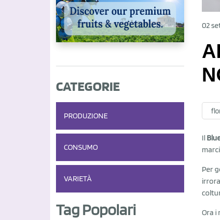
02 se
A
N
CATEGORIE
flo
PRODUZIONE
Il
Blu
CONSUMO
marci
Per ge
VARIETÀ
irror
coltu
Tag Popolari
Ora i