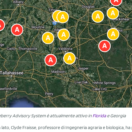
ueberry Advisory System è attualmente attivo in
Florida
e Georgia
 lato, Clyde Fraisse, professore di Ingegneria agraria e biologica, ha