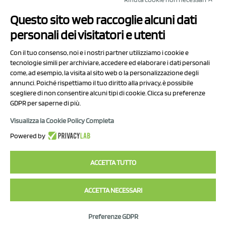
NCX Drahorad srl
Questo sito web raccoglie alcuni dati
Via Prov.le Sassuolo Vignola 315/1
personali dei visitatori e utenti
41057 Spilamberto (MO)
Italy
Con il tuo consenso, noi e i nostri partner utilizziamo i cookie e
tecnologie simili per archiviare, accedere ed elaborare i dati personali
come, ad esempio, la visita al sito web o la personalizzazione degli
P.I/C.F. 01041460369
annunci. Poiché rispettiamo il tuo diritto alla privacy, è possibile
REA: MO 208553
scegliere di non consentire alcuni tipi di cookie. Clicca su preferenze
GDPR per saperne di più.
Capitale sociale Euro 50.000,00 i.v.
Visualizza la Cookie Policy Completa
Contatti
Powered by
Informativa sul trattamento dei dati
ACCETTA TUTTO
ACCETTA NECESSARI
2023 NCX Drahorad srl - All rights reserved
Preferenze GDPR