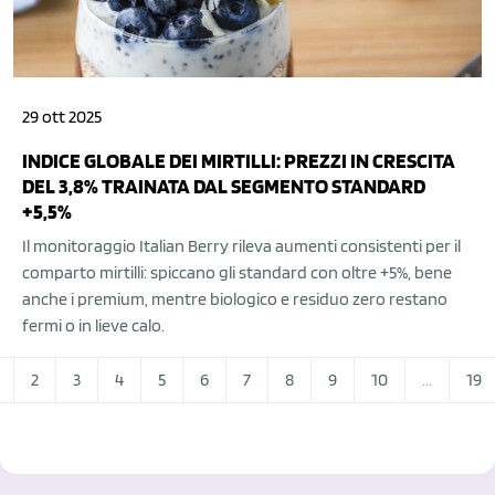
29 ott 2025
INDICE GLOBALE DEI MIRTILLI: PREZZI IN CRESCITA
DEL 3,8% TRAINATA DAL SEGMENTO STANDARD
+5,5%
Il monitoraggio Italian Berry rileva aumenti consistenti per il
comparto mirtilli: spiccano gli standard con oltre +5%, bene
anche i premium, mentre biologico e residuo zero restano
fermi o in lieve calo.
2
3
4
5
6
7
8
9
10
...
19