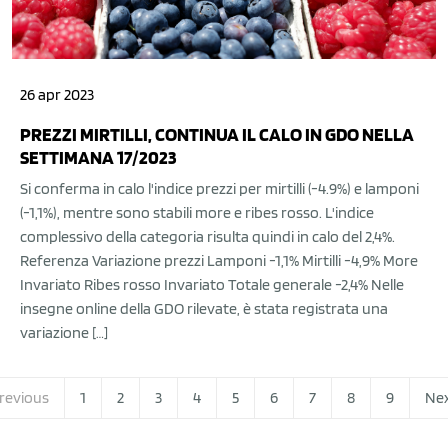
26 apr 2023
PREZZI MIRTILLI, CONTINUA IL CALO IN GDO NELLA
SETTIMANA 17/2023
Si conferma in calo l'indice prezzi per mirtilli (-4.9%) e lamponi
(-1,1%), mentre sono stabili more e ribes rosso. L'indice
complessivo della categoria risulta quindi in calo del 2,4%.
Referenza Variazione prezzi Lamponi -1,1% Mirtilli -4,9% More
Invariato Ribes rosso Invariato Totale generale -2,4% Nelle
insegne online della GDO rilevate, è stata registrata una
variazione […]
revious
1
2
3
4
5
6
7
8
9
Ne