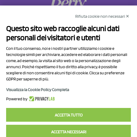
Rifiuta cookie non necessari ✕
NCX Drahorad srl
Questo sito web raccoglie alcuni dati
Via Prov.le Sassuolo Vignola 315/1
personali dei visitatori e utenti
41057 Spilamberto (MO)
Italy
Con il tuo consenso, noi e i nostri partner utilizziamo i cookie e
tecnologie simili per archiviare, accedere ed elaborare i dati personali
come, ad esempio, la visita al sito web o la personalizzazione degli
P.I/C.F. 01041460369
annunci. Poiché rispettiamo il tuo diritto alla privacy, è possibile
REA: MO 208553
scegliere di non consentire alcuni tipi di cookie. Clicca su preferenze
GDPR per saperne di più.
Capitale sociale Euro 50.000,00 i.v.
Visualizza la Cookie Policy Completa
Contatti
Powered by
Informativa sul trattamento dei dati
ACCETTA TUTTO
ACCETTA NECESSARI