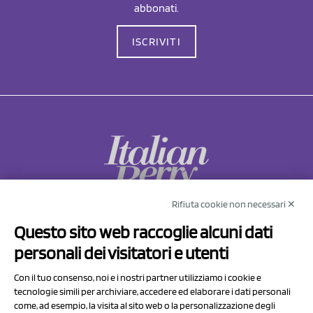
abbonati.
ISCRIVITI
Rifiuta cookie non necessari ✕
NCX Drahorad srl
Questo sito web raccoglie alcuni dati
Via Prov.le Sassuolo Vignola 315/1
personali dei visitatori e utenti
41057 Spilamberto (MO)
Italy
Con il tuo consenso, noi e i nostri partner utilizziamo i cookie e
tecnologie simili per archiviare, accedere ed elaborare i dati personali
come, ad esempio, la visita al sito web o la personalizzazione degli