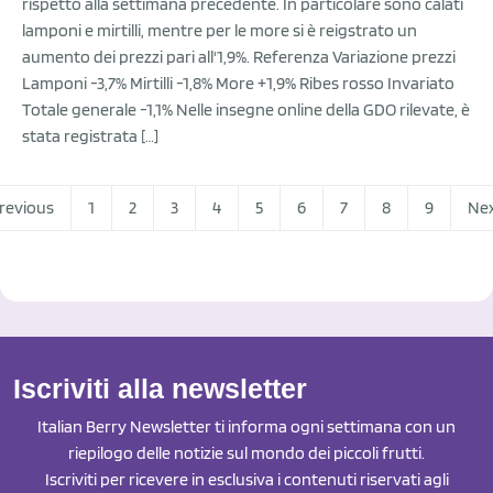
rispetto alla settimana precedente. In particolare sono calati
lamponi e mirtilli, mentre per le more si è reigstrato un
aumento dei prezzi pari all'1,9%. Referenza Variazione prezzi
Lamponi -3,7% Mirtilli -1,8% More +1,9% Ribes rosso Invariato
Totale generale -1,1% Nelle insegne online della GDO rilevate, è
stata registrata […]
revious
1
2
3
4
5
6
7
8
9
Ne
Iscriviti alla newsletter
Italian Berry Newsletter ti informa ogni settimana con un
riepilogo delle notizie sul mondo dei piccoli frutti.
Iscriviti per ricevere in esclusiva i contenuti riservati agli