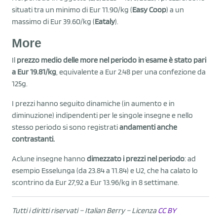
situati tra un minimo di Eur 11.90/kg (
Easy Coop
) a un
massimo di Eur 39.60/kg (
Eataly
).
More
Il
prezzo medio delle more nel periodo in esame è stato pari
a Eur 19.81/kg
, equivalente a Eur 2.48 per una confezione da
125g.
I prezzi hanno seguito dinamiche (in aumento e in
diminuzione) indipendenti per le singole insegne e nello
stesso periodo si sono registrati
andamenti anche
contrastanti.
Aclune insegne hanno
dimezzato i prezzi nel periodo
: ad
esempio Esselunga (da 23.84 a 11.84) e U2, che ha calato lo
scontrino da Eur 27,92 a Eur 13.96/kg in 8 settimane.
Tutti i diritti riservati – Italian Berry
– Licenza
CC BY