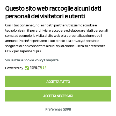
NCX Drahorad srl
Questo sito web raccoglie alcuni dati
Via Prov.le Sassuolo Vignola 315/1
personali dei visitatori e utenti
41057 Spilamberto (MO)
Italy
Con il tuo consenso, noi e i nostri partner utilizziamo i cookie e
tecnologie simili per archiviare, accedere ed elaborare i dati personali
come, ad esempio, la visita al sito web o la personalizzazione degli
P.I/C.F. 01041460369
annunci. Poiché rispettiamo il tuo diritto alla privacy, è possibile
REA: MO 208553
scegliere di non consentire alcuni tipi di cookie. Clicca su preferenze
Capitale sociale Euro 50.000,00 i.v.
GDPR per saperne di più.
Visualizza la Cookie Policy Completa
Contatti
Powered by
Informativa sul trattamento dei dati
ACCETTA TUTTO
ACCETTA NECESSARI
2023 NCX Drahorad srl - All rights reserved
Preferenze GDPR