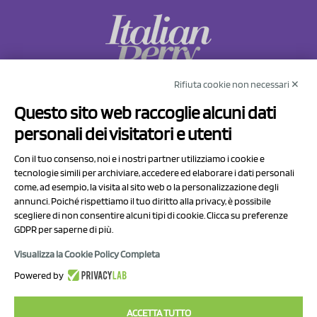
Rifiuta cookie non necessari ✕
NCX Drahorad srl
Questo sito web raccoglie alcuni dati
Via Prov.le Sassuolo Vignola 315/1
personali dei visitatori e utenti
41057 Spilamberto (MO)
Italy
Con il tuo consenso, noi e i nostri partner utilizziamo i cookie e
tecnologie simili per archiviare, accedere ed elaborare i dati personali
come, ad esempio, la visita al sito web o la personalizzazione degli
P.I/C.F. 01041460369
annunci. Poiché rispettiamo il tuo diritto alla privacy, è possibile
REA: MO 208553
scegliere di non consentire alcuni tipi di cookie. Clicca su preferenze
GDPR per saperne di più.
Capitale sociale Euro 50.000,00 i.v.
Visualizza la Cookie Policy Completa
Contatti
Powered by
Informativa sul trattamento dei dati
ACCETTA TUTTO