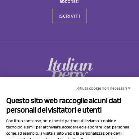
abbonati.
ISCRIVITI
Rifiuta cookie non necessari ✕
NCX Drahorad srl
Questo sito web raccoglie alcuni dati
Via Prov.le Sassuolo Vignola 315/1
personali dei visitatori e utenti
41057 Spilamberto (MO)
Italy
Con il tuo consenso, noi e i nostri partner utilizziamo i cookie e
tecnologie simili per archiviare, accedere ed elaborare i dati personali
come, ad esempio, la visita al sito web o la personalizzazione degli
P.I/C.F. 01041460369