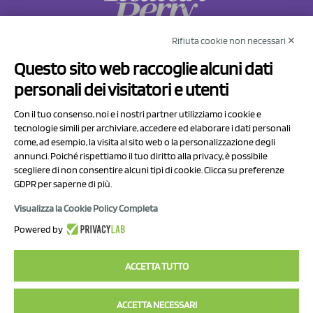
Rifiuta cookie non necessari ✕
NCX Drahorad srl
Questo sito web raccoglie alcuni dati
Via Prov.le Sassuolo Vignola 315/1
personali dei visitatori e utenti
41057 Spilamberto (MO)
Italy
Con il tuo consenso, noi e i nostri partner utilizziamo i cookie e
tecnologie simili per archiviare, accedere ed elaborare i dati personali
come, ad esempio, la visita al sito web o la personalizzazione degli
P.I/C.F. 01041460369
annunci. Poiché rispettiamo il tuo diritto alla privacy, è possibile
REA: MO 208553
scegliere di non consentire alcuni tipi di cookie. Clicca su preferenze
GDPR per saperne di più.
Capitale sociale Euro 50.000,00 i.v.
Visualizza la Cookie Policy Completa
Contatti
Powered by
Informativa sul trattamento dei dati
ACCETTA TUTTO
ACCETTA NECESSARI