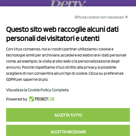
Rifiuta cookie non necessari ✕
NCX Drahorad srl
Questo sito web raccoglie alcuni dati
Via Prov.le Sassuolo Vignola 315/1
personali dei visitatori e utenti
41057 Spilamberto (MO)
Italy
Con il tuo consenso, noi e i nostri partner utilizziamo i cookie e
tecnologie simili per archiviare, accedere ed elaborare i dati personali
come, ad esempio, la visita al sito web o la personalizzazione degli
P.I/C.F. 01041460369
annunci. Poiché rispettiamo il tuo diritto alla privacy, è possibile
REA: MO 208553
scegliere di non consentire alcuni tipi di cookie. Clicca su preferenze
GDPR per saperne di più.
Capitale sociale Euro 50.000,00 i.v.
Visualizza la Cookie Policy Completa
Contatti
Powered by
Informativa sul trattamento dei dati
ACCETTA TUTTO
ACCETTA NECESSARI