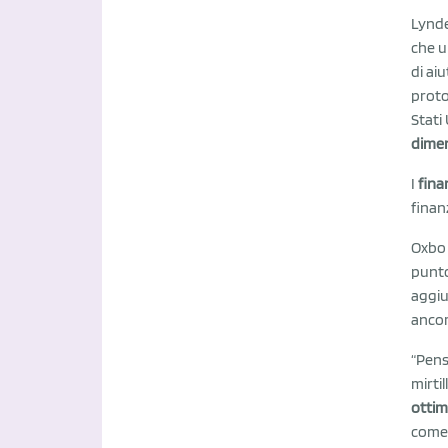
Lynde
che u
di ai
proto
Stati
dimen
I
fina
finan
Oxbo 
punto
aggiu
ancor
“Pens
mirti
ottim
come 