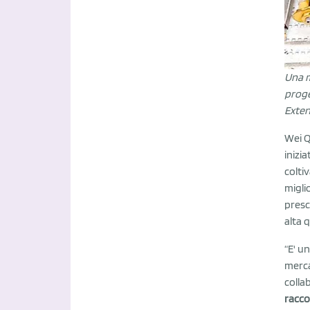
Una m
proge
Exten
Wei Q
inizia
colti
migli
prescr
alta q
“E' u
merca
colla
raccog