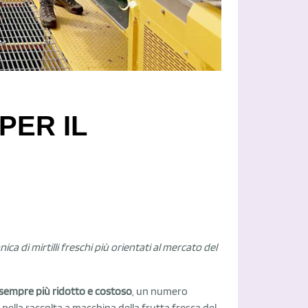
PER IL
ica di mirtilli freschi più orientati al mercato del
ro sempre più ridotto e costoso
, un numero
nella raccolta a macchina della frutta fresca del