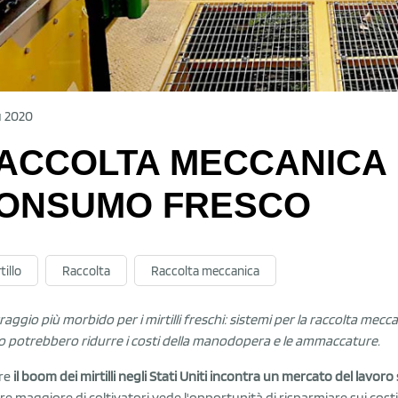
u 2020
ACCOLTA MECCANICA 
ONSUMO FRESCO
tillo
Raccolta
Raccolta meccanica
aggio più morbido per i mirtilli freschi: sistemi per la raccolta meccan
o potrebbero ridurre i costi della manodopera e le ammaccature.
re
il boom dei mirtilli negli Stati Uniti incontra un mercato del lavo
e maggiore di coltivatori vede l'opportunità di risparmiare sui costi 