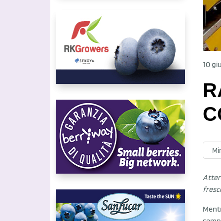
10 gi
R
C
Mir
Atterr
fresc
Ment
sempr