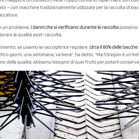
to – con macchine tradizionalmente utilizzate per la raccolta di bacch
ccature.
è un problema:
i danni che si verificano durante la raccolta
possono r
iorare la qualità post-raccolta.
omento, se usiamo la raccoglitrice regolare,
circa il 60% delle bacch
ttro giorni, una settimana, va bene”, ha detto. “Ma l'Oregon è un'in
no della qualità; abbiamo bisogno di quei frutti per poterli conserv