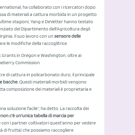
national, ha collaborato con i ricercatori dopo
sa di materiali a cattura morbida in un progetto
lle ultime stagioni, Yang e DeVetter hanno testato
nziato del Dipartimento dell'Agricoltura degli
rginia. Il suo lavoro con un
sensore delle
re le modifiche della raccoglitrice.
k Grants in Oregon e Washington, oltre ai
lueberry Commission.
e di cattura in policarbonato duro, il principale
le bacche
. Questi materiali morbidi vengono
satta composizione dei materiali è proprietaria e
 soluzione facile”, ha detto. La raccolta dei
e
non c'è un'unica tabella di marcia per
re con i partner coltivatori quest'anno per vedere
tà di frutta) che possiamo raccogliere