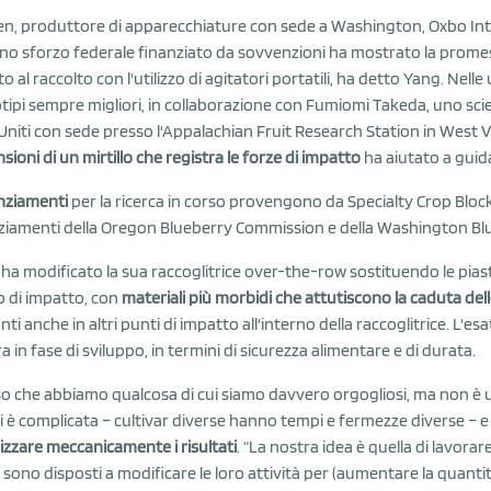
n, produttore di apparecchiature con sede a Washington, Oxbo Inter
no sforzo federale finanziato da sovvenzioni ha mostrato la promes
uto al raccolto con l'utilizzo di agitatori portatili, ha detto Yang. Ne
tipi sempre migliori, in collaborazione con Fumiomi Takeda, uno scie
 Uniti con sede presso l'Appalachian Fruit Research Station in West Vi
sioni di un mirtillo che registra le forze di impatto
ha aiutato a guida
nziamenti
per la ricerca in corso provengono da Specialty Crop Bloc
ziamenti della Oregon Blueberry Commission e della Washington B
ha modificato la sua raccoglitrice over-the-row sostituendo le piastr
 di impatto, con
materiali più morbidi che attutiscono la caduta del
nti anche in altri punti di impatto all'interno della raccoglitrice. L'e
a in fase di sviluppo, in termini di sicurezza alimentare e di durata.
o che abbiamo qualcosa di cui siamo davvero orgogliosi, ma non è una
lli è complicata – cultivar diverse hanno tempi e fermezze diverse – 
izzare meccanicamente i risultati
. “La nostra idea è quella di lavora
sono disposti a modificare le loro attività per (aumentare la quanti