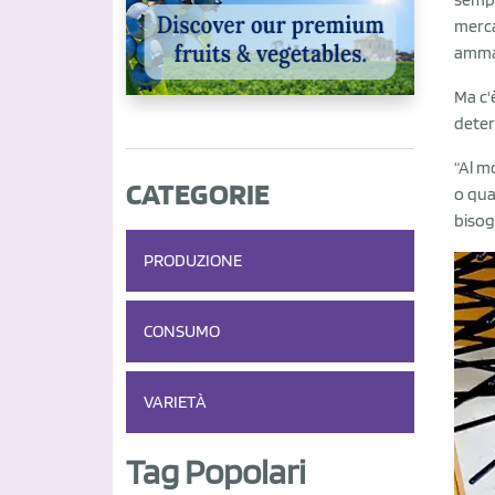
merca
amma
Ma c'
deter
“Al m
CATEGORIE
o qua
bisog
PRODUZIONE
CONSUMO
VARIETÀ
Tag Popolari