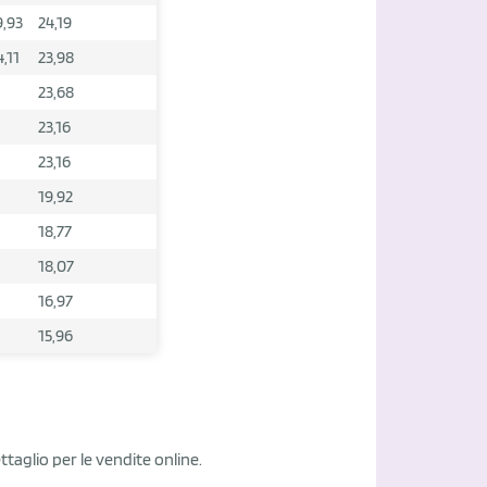
9,93
24,19
4,11
23,98
23,68
23,16
23,16
19,92
18,77
18,07
16,97
15,96
ettaglio per le vendite online.