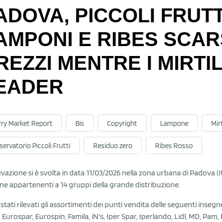
ADOVA, PICCOLI FRUTT
AMPONI E RIBES SCAR
REZZI MENTRE I MIRTI
EADER
rry Market Report
Bis
Copyright
Lampone
Mirt
ervatorio Piccoli Frutti
Residuo zero
Ribes Rosso
levazione si è svolta in data 11/03/2026 nella zona urbana di Padova (I
ne appartenenti a 14 gruppi della grande distribuzione.
stati rilevati gli assortimenti dei punti vendita delle seguenti insegne
 Eurospar, Eurospin, Famila, iN's, Iper Spar, Iperlando, Lidl, MD, Pam