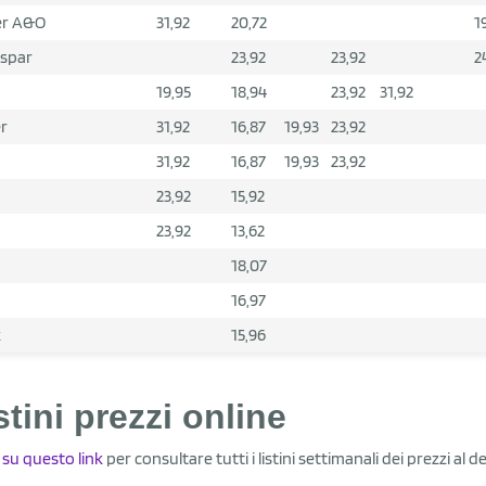
er A&O
31,92
20,72
1
spar
23,92
23,92
2
19,95
18,94
23,92
31,92
er
31,92
16,87
19,93
23,92
31,92
16,87
19,93
23,92
23,92
15,92
23,92
13,62
18,07
16,97
k
15,96
stini prezzi online
a su questo link
per consultare tutti i listini settimanali dei prezzi al d