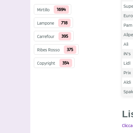
Sup
1694
Mirtillo
Euro
718
Lampone
Pam
Alìp
395
Carrefour
Alì
375
Ribes Rosso
iN's
354
Lidl
Copyright
Prix
Aldi
Spa
Li
Clicc