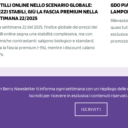
TILLI ONLINE NELLO SCENARIO GLOBALE:
GDO PI
ZZI STABILI, GIÙ LA FASCIA PREMIUM NELLA
LAMPO
TIMANA 22/2025
Rilevazio
a settimana 22 del 2025, l’indice globale dei prezzi dei
quasi tut
illi online segna una stabilità complessiva, ma con
esclusiva
miche contrastanti: salgono biologico e standard,
promozioni
la la fascia premium (-5%), mentre i discount calano
2%.
an Berry Newsletter ti informa ogni settimana con un riepilogo delle n
Iscriviti per ricevere in esclusiva i contenuti riservati
ISCRIVITI