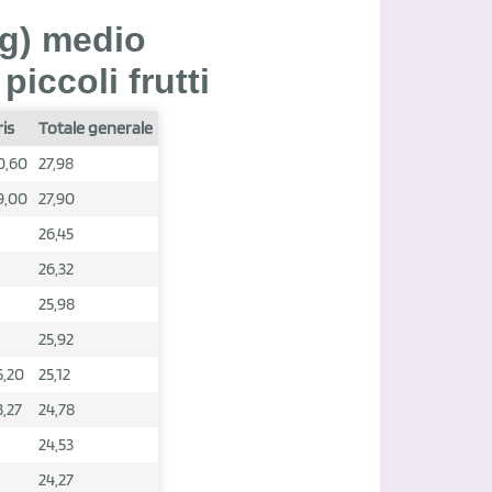
kg) medio
iccoli frutti
ris
Totale generale
0,60
27,98
9,00
27,90
26,45
26,32
25,98
25,92
5,20
25,12
3,27
24,78
24,53
24,27