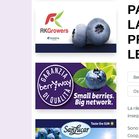
P
L
P
L
Be
Oss
La ri
inseg
Sono 
Coop,