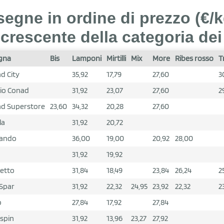
segne in ordine di prezzo (€/
crescente della categoria dei p
gna
Bis
Lamponi
Mirtilli
Mix
More
Ribes rosso
T
d City
35,92
17,79
27,60
3
io Conad
31,92
23,07
27,60
2
d Superstore
23,60
34,32
20,28
27,60
la
31,92
20,72
lando
36,00
19,00
20,92
28,00
31,92
19,92
etto
31,84
18,49
23,84
26,24
2
 Spar
31,92
22,32
24,95
23,92
22,32
2
p
27,84
17,92
27,84
spin
31,92
13,96
23,27
27,92