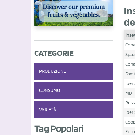
In
de
Inse
Cona
CATEGORIE
Spaz
Cona
PRODUZIONE
Fami
Iper
CONSUMO
MD
Ross
VARIETÀ
Iper
Coo
Tag Popolari
Euro