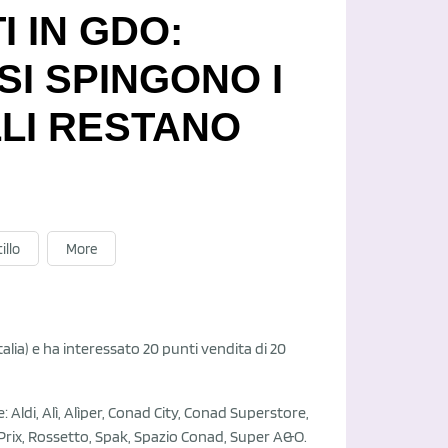
I IN GDO:
SI SPINGONO I
LLI RESTANO
illo
More
talia) e ha interessato 20 punti vendita di 20
: Aldi, Alì, Alìper, Conad City, Conad Superstore,
, Prix, Rossetto, Spak, Spazio Conad, Super A&O.