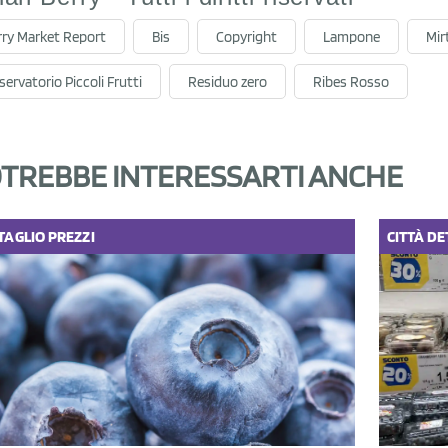
rry Market Report
Bis
Copyright
Lampone
Mirt
ervatorio Piccoli Frutti
Residuo zero
Ribes Rosso
TREBBE INTERESSARTI ANCHE
TAGLIO
PREZZI
CITTÀ
DE