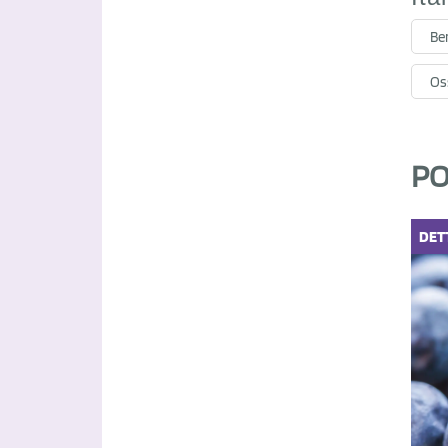
Be
Oss
PO
DET