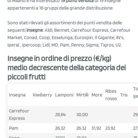
di Milano e ha interessato
19 punti vendita
di 19 insegne
appartenenti a 16 gruppi della grande distribuzione.
Sono stati rilevati gli assortimenti dei punti vendita delle
seguenti
insegne
: Aldi, Bennet, Carrefour Express, Carrefour
Market, Conad, Coop, Esselunga, Eurospin, Il Gigante, iN's,
Iperal , Ipercoop, Lidl, MD, Pam, Penny, Sigma, Tigros, U2.
Insegne in ordine di prezzo (€/kg)
medio decrescente della categoria dei
piccoli frutti
To
Ribes
Insegna
kiwiberry
Lamponi
Mirtilli
More
Tris
ge
rosso
Carrefour
28,64
30,00
29
Express
Pam
26,32
26,32
31,92
23,92
27
Coop
27,92
23,92
25