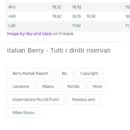
iN's
18,32
19,92
19
Aldi
19,92
16,19
19,92
18
Lidl
11,62
11
Image by Sky and Glass
on Freepik
Italian Berry - Tutti i diritti riservati
Berry Market Report
Bis
Copyright
Lampone
Milano
Mirtillo
More
Osservatorio Piccoli Frutti
Residuo zero
Ribes Rosso