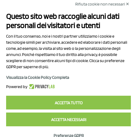
Rifiuta cookie non necessari ✕
NCX Drahorad srl
Questo sito web raccoglie alcuni dati
Via Prov.le Sassuolo Vignola 315/1
personali dei visitatori e utenti
41057 Spilamberto (MO)
Italy
Con il tuo consenso, noi e i nostri partner utilizziamo i cookie e
tecnologie simili per archiviare, accedere ed elaborare i dati personali
come, ad esempio, la visita al sito web o la personalizzazione degli
P.I/C.F. 01041460369
annunci. Poiché rispettiamo il tuo diritto alla privacy, è possibile
REA: MO 208553
scegliere di non consentire alcuni tipi di cookie. Clicca su preferenze
Capitale sociale Euro 50.000,00 i.v.
GDPR per saperne di più.
Visualizza la Cookie Policy Completa
Contatti
Powered by
Informativa sul trattamento dei dati
ACCETTA TUTTO
ACCETTA NECESSARI
2023 NCX Drahorad srl - All rights reserved
Preferenze GDPR