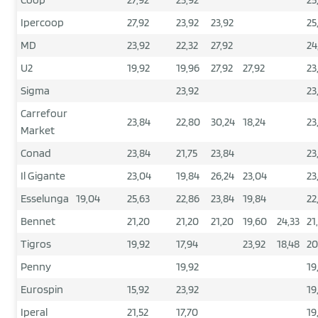
Ipercoop
27,92
23,92
23,92
25
MD
23,92
22,32
27,92
24
U2
19,92
19,96
27,92
27,92
23
Sigma
23,92
23
Carrefour
23,84
22,80
30,24
18,24
23
Market
Conad
23,84
21,75
23,84
23
Il Gigante
23,04
19,84
26,24
23,04
23
Esselunga
19,04
25,63
22,86
23,84
19,84
22
Bennet
21,20
21,20
21,20
19,60
24,33
21
Tigros
19,92
17,94
23,92
18,48
20
Penny
19,92
19
Eurospin
15,92
23,92
19
Iperal
21,52
17,70
19