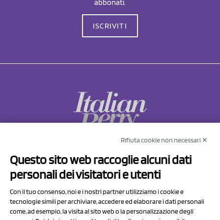
abbonati.
ISCRIVITI
Rifiuta cookie non necessari ✕
NCX Drahorad srl
Questo sito web raccoglie alcuni dati
Via Prov.le Sassuolo Vignola 315/1
personali dei visitatori e utenti
41057 Spilamberto (MO)
Italy
Con il tuo consenso, noi e i nostri partner utilizziamo i cookie e
tecnologie simili per archiviare, accedere ed elaborare i dati personali
come, ad esempio, la visita al sito web o la personalizzazione degli
P.I/C.F. 01041460369