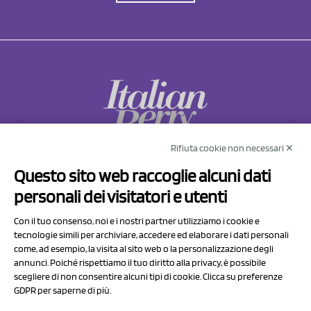
Rifiuta cookie non necessari ✕
NCX Drahorad srl
Questo sito web raccoglie alcuni dati
Via Prov.le Sassuolo Vignola 315/1
personali dei visitatori e utenti
41057 Spilamberto (MO)
Italy
Con il tuo consenso, noi e i nostri partner utilizziamo i cookie e
tecnologie simili per archiviare, accedere ed elaborare i dati personali
come, ad esempio, la visita al sito web o la personalizzazione degli
P.I/C.F. 01041460369
annunci. Poiché rispettiamo il tuo diritto alla privacy, è possibile
REA: MO 208553
scegliere di non consentire alcuni tipi di cookie. Clicca su preferenze
GDPR per saperne di più.
Capitale sociale Euro 50.000,00 i.v.