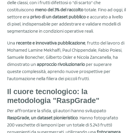
delle classi, con i frutti difettosi o "di scarto" che
costituiscono
meno del 3% del raccolto
totale. Fino ad oggi, il
settore era
privo di un dataset pubblico
e accurato a livello
di pixel, indispensabile per addestrare e validare modelli di
segmentazione in condizioni operative reali.
Una
recente e innovativa pubblicazione
, frutto del lavoro di
Mohamed Lamine Mekhalfi, Paul Chippendale, Fabio Poiesi,
Samuele Bonecher, Gilberto Osler e Nicola Zancanella, ha
dimostrato un
approccio rivoluzionario
per superare
queste complessità, aprendo nuove prospettive per
l'automazione nella filiera dei piccoli frutti.
Il cuore tecnologico: la
metodologia "RaspGrade"
Per affrontare la sfida, gli autori hanno sviluppato
RaspGrade, un dataset pionieristico
. Hanno fotografato
200 vaschette di lamponi (per un totale di 5.243 frutti)
provenienti da supermercati, utilizzando una
fotocamera