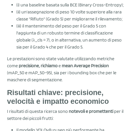
(i) una baseline basata sulla BCE (Binary Cross-Entropy);
(ii) un'assegnazione di peso 10 volte superiore alla rara
classe "Rifiuto" (Grado 5) per migliorarne il rilevamento;
(iii) il mantenimento del peso per il Grado 5 con
l'aggiunta di un robusto termine di classificazione
globale (λ_cls = 7), o in alternativa, un aumento di peso
sia per il Grado 4 che per il Grado 5.
Le prestazioni sono state valutate utilizzando metriche
come
precisione, richiamo
e
mean Average Precision
(mAP_50 e mAP_50-95), sia per i bounding box che per le
maschere di segmentazione.
Risultati chiave: precisione,
velocità e impatto economico
I risultati di questa ricerca sono
notevoli e promettenti
per il
settore dei piccoli frutti:
Il modello YOLOv8-n-seg più performante ha