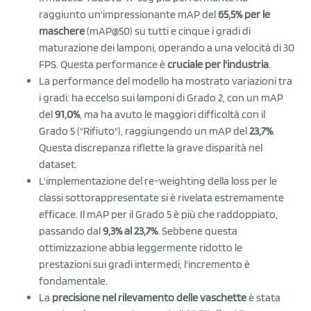
raggiunto un'impressionante mAP del
65,5% per le
maschere
(mAP@50) su tutti e cinque i gradi di
maturazione dei lamponi, operando a una velocità di 30
FPS. Questa performance è
cruciale per l'industria
.
La performance del modello ha mostrato variazioni tra
i gradi: ha eccelso sui lamponi di Grado 2, con un mAP
del
91,0%
, ma ha avuto le maggiori difficoltà con il
Grado 5 ("Rifiuto"), raggiungendo un mAP del
23,7%
.
Questa discrepanza riflette la grave disparità nel
dataset.
L'implementazione del re-weighting della loss per le
classi sottorappresentate si è rivelata estremamente
efficace. Il mAP per il Grado 5 è più che raddoppiato,
passando dal
9,3% al 23,7%
. Sebbene questa
ottimizzazione abbia leggermente ridotto le
prestazioni sui gradi intermedi, l'incremento è
fondamentale.
La
precisione nel rilevamento delle vaschette
è stata