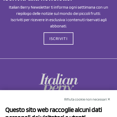
Italian Berry Newsletter ti informa ogni settimana con un
riepilogo delle notizie sul mondo dei piccoli frutti.
Iscriviti per ricevere in esclusiva i contenuti riservati agli
abbonati.
ISCRIVITI
Rifiuta cookie non necessari ✕
NCX Drahorad srl
Questo sito web raccoglie alcuni dati
Via Prov.le Sassuolo Vignola 315/1