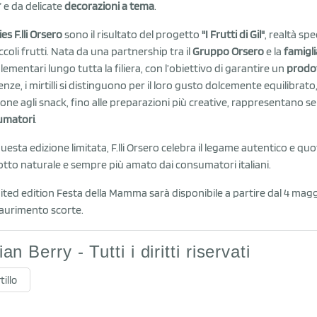
 e da delicate
decorazioni a tema
.
ies F.lli Orsero
sono il risultato del progetto
"I Frutti di Gil"
, realtà spe
iccoli frutti. Nata da una partnership tra il
Gruppo Orsero
e la
famigli
ementari lungo tutta la filiera, con l’obiettivo di garantire un
prodot
nze, i mirtilli si distinguono per il loro gusto dolcemente equilibrato,
ione agli snack, fino alle preparazioni più creative, rappresentano 
umatori
.
uesta edizione limitata, F.lli Orsero celebra il legame autentico e q
tto naturale e sempre più amato dai consumatori italiani.
mited edition Festa della Mamma sarà disponibile a partire dal 4 magg
aurimento scorte.
lian Berry - Tutti i diritti riservati
tillo