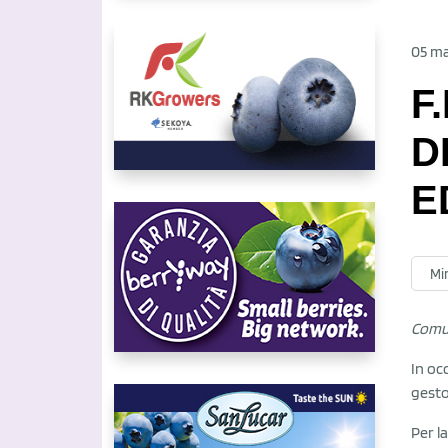
05 m
F
D
E
Mir
Comu
In oc
gesto
Per la