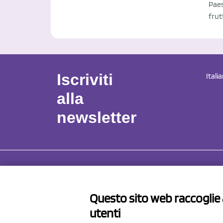
Paes
frut
Iscriviti
Itali
alla
newsletter
NCX 
Questo sito web raccoglie a
Via Pro
utenti
41057 S