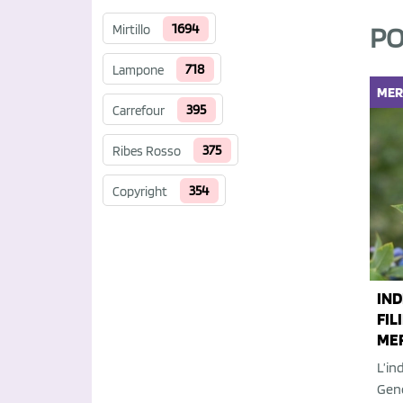
1694
PO
Mirtillo
718
Lampone
MER
395
Carrefour
375
Ribes Rosso
354
Copyright
IND
FIL
MER
L’in
Gene