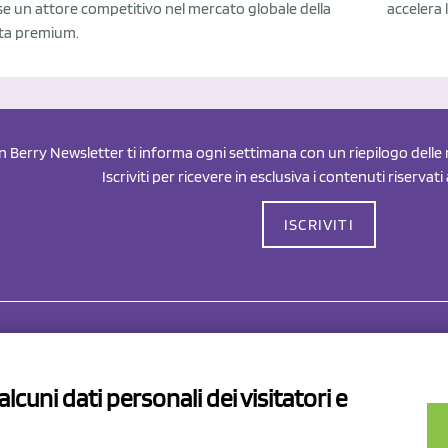
e un attore competitivo nel mercato globale della
accelera 
ta premium.
an Berry Newsletter ti informa ogni settimana con un riepilogo delle n
Iscriviti per ricevere in esclusiva i contenuti riservati
ISCRIVITI
Drahorad srl
P.I/C.F. 01041460369
lcuni dati personali dei visitatori e
REA: MO 208553
v.le Sassuolo Vignola 315/1
Capitale sociale Euro 50.000,00 i.
pilamberto (MO)