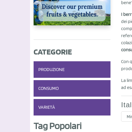
bene”
I berr
dei p
compl
refere
colaz
CATEGORIE
cons
Con q
prodo
PRODUZIONE
La li
ad es
CONSUMO
Ita
VARIETÀ
Mir
Tag Popolari