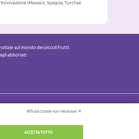
l'innovazione (Messico, Spagna, Turchia).
otizie sul mondo dei piccoli frutti.
 agli abbonati.
Rifiuta cookie non necessari ✕
Contatti
Informativa sul trattamento dei dati
v.
ACCETTA TUTTO