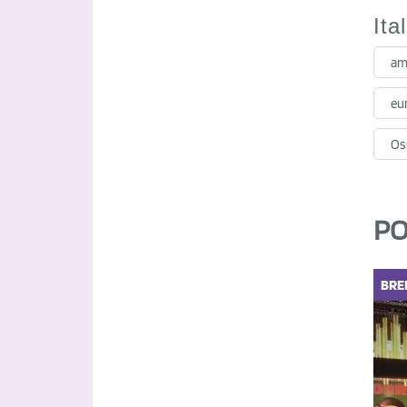
Ita
am
eu
Oss
PO
BRE