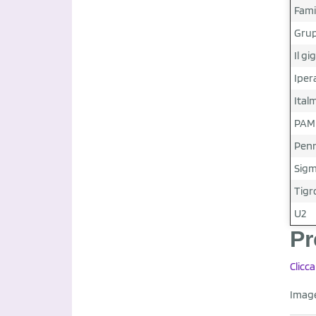
Fami
Grup
Il gi
Iper
Ital
PAM
Pen
Sig
Tigr
U2
Pr
Clicca
Imag