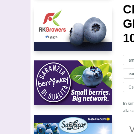
C
G
1
am
eu
Oss
In si
alla 