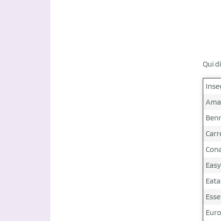
Qui d
Inse
Ama
Ben
Carr
Con
Easy
Eata
Esse
Euro