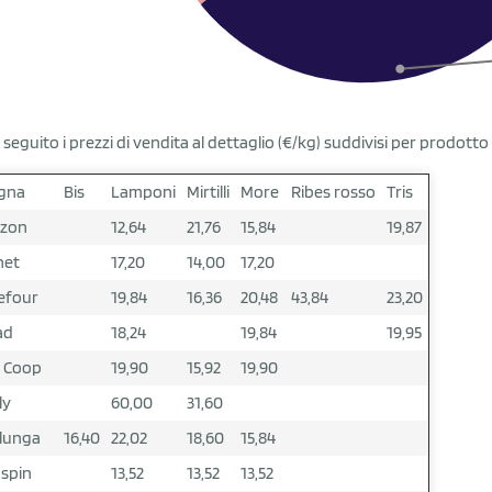
i seguito i prezzi di vendita al dettaglio (€/kg) suddivisi per prodotto
gna
Bis
Lamponi
Mirtilli
More
Ribes rosso
Tris
zon
12,64
21,76
15,84
19,87
net
17,20
14,00
17,20
efour
19,84
16,36
20,48
43,84
23,20
ad
18,24
19,84
19,95
 Coop
19,90
15,92
19,90
ly
60,00
31,60
lunga
16,40
22,02
18,60
15,84
spin
13,52
13,52
13,52