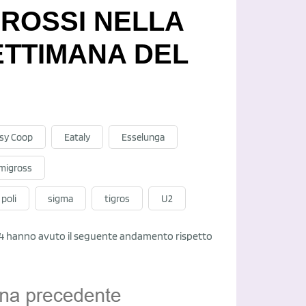
 ROSSI NELLA
ETTIMANA DEL
sy Coop
Eataly
Esselunga
migross
poli
sigma
tigros
U2
4/2024 hanno avuto il seguente andamento rispetto