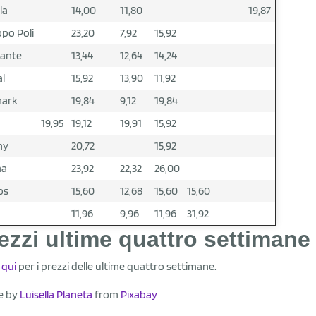
la
14,00
11,80
19,87
po Poli
23,20
7,92
15,92
gante
13,44
12,64
14,24
al
15,92
13,90
11,92
mark
19,84
9,12
19,84
19,95
19,12
19,91
15,92
ny
20,72
15,92
ma
23,92
22,32
26,00
os
15,60
12,68
15,60
15,60
11,96
9,96
11,96
31,92
ezzi ultime quattro settimane
 qui
per i prezzi delle ultime quattro settimane.
e by
Luisella Planeta
from
Pixabay