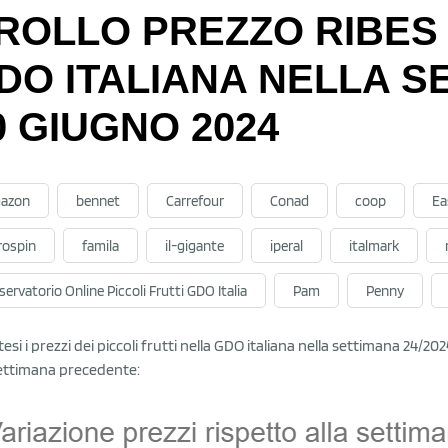
ROLLO PREZZO RIBES
DO ITALIANA NELLA S
0 GIUGNO 2024
azon
bennet
Carrefour
Conad
coop
Ea
rospin
famila
il-gigante
iperal
italmark
ervatorio Online Piccoli Frutti GDO Italia
Pam
Penny
ntesi i prezzi dei piccoli frutti nella GDO italiana nella settimana 2
settimana precedente: