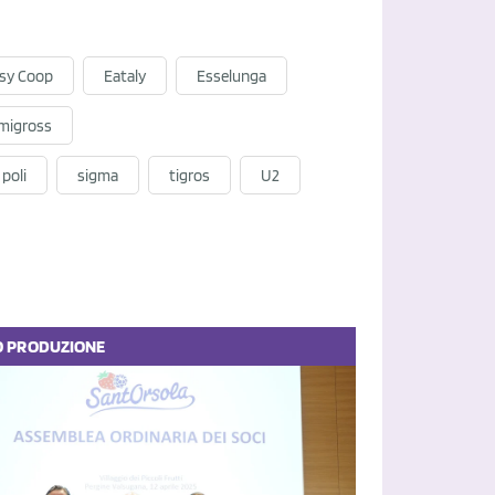
sy Coop
Eataly
Esselunga
migross
poli
sigma
tigros
U2
O
PRODUZIONE