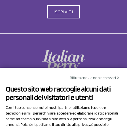
ISCRIVITI
Rifiuta cookie non necessari ✕
NCX Drahorad srl
Questo sito web raccoglie alcuni dati
Via Prov.le Sassuolo Vignola 315/1
personali dei visitatori e utenti
41057 Spilamberto (MO)
Italy
Con il tuo consenso, noi e i nostri partner utilizziamo i cookie e
tecnologie simili per archiviare, accedere ed elaborare i dati personali
come, ad esempio, la visita al sito web o la personalizzazione degli
P.I/C.F. 01041460369
annunci. Poiché rispettiamo il tuo diritto alla privacy, è possibile