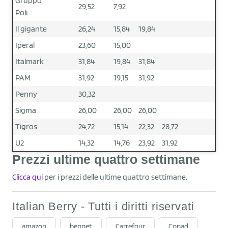
Gruppo
29,52
7,92
Poli
Il gigante
26,24
15,84
19,84
Iperal
23,60
15,00
Italmark
31,84
19,84
31,84
PAM
31,92
19,15
31,92
Penny
30,32
Sigma
26,00
26,00
26,00
Tigros
24,72
15,14
22,32
28,72
U2
14,32
14,76
23,92
31,92
Prezzi ultime quattro settimane
Clicca qui
per i prezzi delle ultime quattro settimane.
Italian Berry - Tutti i diritti riservati
amazon
bennet
Carrefour
Conad