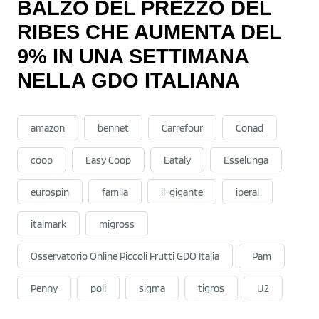
BALZO DEL PREZZO DEL
RIBES CHE AUMENTA DEL
9% IN UNA SETTIMANA
NELLA GDO ITALIANA
amazon
bennet
Carrefour
Conad
coop
Easy Coop
Eataly
Esselunga
eurospin
famila
il-gigante
iperal
italmark
migross
Osservatorio Online Piccoli Frutti GDO Italia
Pam
Penny
poli
sigma
tigros
U2