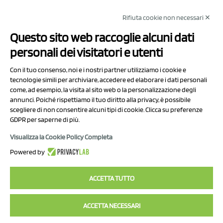
Rifiuta cookie non necessari ✕
NCX Drahorad srl
Questo sito web raccoglie alcuni dati
Via Prov.le Sassuolo Vignola 315/1
personali dei visitatori e utenti
41057 Spilamberto (MO)
Italy
Con il tuo consenso, noi e i nostri partner utilizziamo i cookie e
tecnologie simili per archiviare, accedere ed elaborare i dati personali
come, ad esempio, la visita al sito web o la personalizzazione degli
P.I/C.F. 01041460369
annunci. Poiché rispettiamo il tuo diritto alla privacy, è possibile
REA: MO 208553
scegliere di non consentire alcuni tipi di cookie. Clicca su preferenze
GDPR per saperne di più.
Capitale sociale Euro 50.000,00 i.v.
Visualizza la Cookie Policy Completa
Contatti
Powered by
Informativa sul trattamento dei dati
ACCETTA TUTTO
ACCETTA NECESSARI