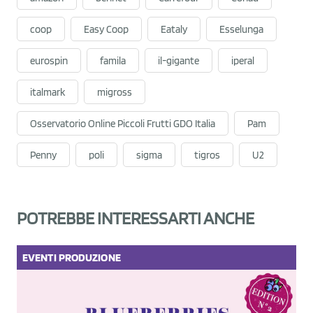
coop
Easy Coop
Eataly
Esselunga
eurospin
famila
il-gigante
iperal
italmark
migross
Osservatorio Online Piccoli Frutti GDO Italia
Pam
Penny
poli
sigma
tigros
U2
POTREBBE INTERESSARTI ANCHE
EVENTI
PRODUZIONE