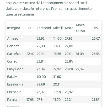
analizzate. Sottoscrivi l'abbonamento e scopri tutti i
dettagli, incluse le referenze Premium in assortimento
questa settimana.
Ribes
Insegna
Bis
Lamponi
Mirtilli
More
Tris
rosso
Amazon
23,92
14,00
27,92
26,67
Bennet
22,80
18,80
22,80
Carrefour
22,40
29,44
16,66
29,04
41,04
26,53
Conad
23,84
23,84
Easy Coop
27,04
27,92
28,64
27,84
Eataly
60,00
31,60
Esselunga
29,69
20,11
Eurospin
23,92
19,94
23,92
Famila
17,93
27,84
11,70
22,24
21,87