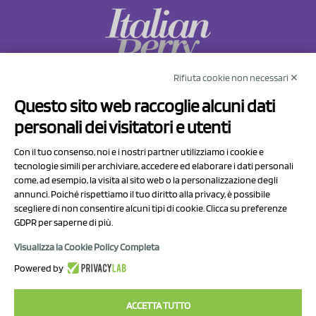
Rifiuta cookie non necessari ✕
NCX Drahorad srl
Questo sito web raccoglie alcuni dati
Via Prov.le Sassuolo Vignola 315/1
personali dei visitatori e utenti
41057 Spilamberto (MO)
Italy
Con il tuo consenso, noi e i nostri partner utilizziamo i cookie e
tecnologie simili per archiviare, accedere ed elaborare i dati personali
come, ad esempio, la visita al sito web o la personalizzazione degli
P.I/C.F. 01041460369
annunci. Poiché rispettiamo il tuo diritto alla privacy, è possibile
REA: MO 208553
scegliere di non consentire alcuni tipi di cookie. Clicca su preferenze
Capitale sociale Euro 50.000,00 i.v.
GDPR per saperne di più.
Visualizza la Cookie Policy Completa
Contatti
Powered by
Informativa sul trattamento dei dati
ACCETTA TUTTO