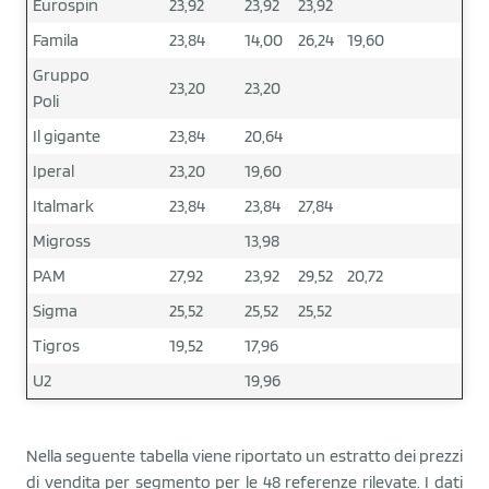
Eurospin
23,92
23,92
23,92
Famila
23,84
14,00
26,24
19,60
Gruppo
23,20
23,20
Poli
Il gigante
23,84
20,64
Iperal
23,20
19,60
Italmark
23,84
23,84
27,84
Migross
13,98
PAM
27,92
23,92
29,52
20,72
Sigma
25,52
25,52
25,52
Tigros
19,52
17,96
U2
19,96
Nella seguente tabella viene riportato un estratto dei prezzi
di vendita per segmento per le 48 referenze rilevate. I dati