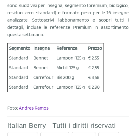
sono suddivisi per insegna, segmento (premium, biologico,
residuo zero, standard) e formato peso per le 16 insegne
analizzate. Sottoscrivi l'abbonamento e scopri tutti i
dettagli, incluse le referenze Premium in assortimento
questa settimana.
Segmento
Insegna
Referenza
Prezzo
Standard
Bennet
Lamponi 125 g
€ 2,55
Standard
Bennet
Mirtilli 125 g
€ 2,55
Standard
Carrefour
Bis 200 g
€ 3,58
Standard
Carrefour
Lamponi 125 g
€ 2,98
Foto:
Andres Ramos
Italian Berry - Tutti i diritti riservati