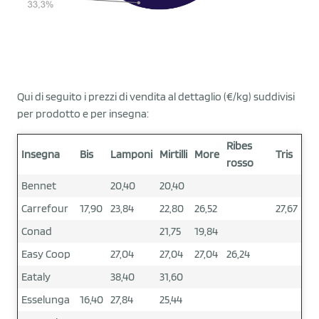
Qui di seguito i prezzi di vendita al dettaglio (€/kg) suddivisi
per prodotto e per insegna:
Ribes
Insegna
Bis
Lamponi
Mirtilli
More
Tris
rosso
Bennet
20,40
20,40
Carrefour
17,90
23,84
22,80
26,52
27,67
Conad
21,75
19,84
Easy Coop
27,04
27,04
27,04
26,24
Eataly
38,40
31,60
Esselunga
16,40
27,84
25,44