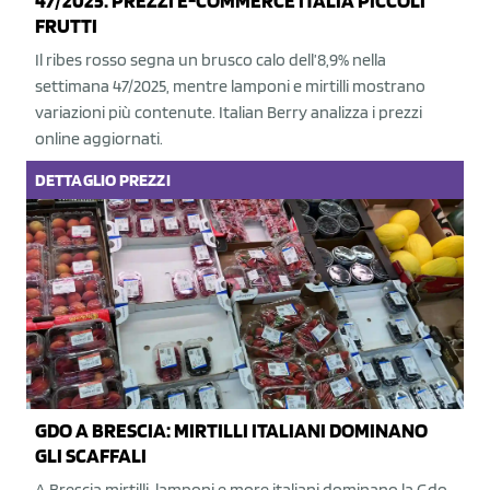
47/2025: PREZZI E-COMMERCE ITALIA PICCOLI
FRUTTI
Il ribes rosso segna un brusco calo dell’8,9% nella
settimana 47/2025, mentre lamponi e mirtilli mostrano
variazioni più contenute. Italian Berry analizza i prezzi
online aggiornati.
DETTAGLIO
PREZZI
GDO A BRESCIA: MIRTILLI ITALIANI DOMINANO
GLI SCAFFALI
A Brescia mirtilli, lamponi e more italiani dominano la Gdo