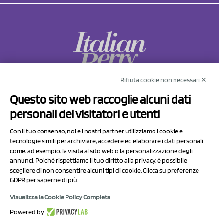
Rifiuta cookie non necessari ✕
NCX Drahorad srl
Questo sito web raccoglie alcuni dati
Via Prov.le Sassuolo Vignola 315/1
personali dei visitatori e utenti
41057 Spilamberto (MO)
Italy
Con il tuo consenso, noi e i nostri partner utilizziamo i cookie e
tecnologie simili per archiviare, accedere ed elaborare i dati personali
come, ad esempio, la visita al sito web o la personalizzazione degli
P.I/C.F. 01041460369
annunci. Poiché rispettiamo il tuo diritto alla privacy, è possibile
REA: MO 208553
scegliere di non consentire alcuni tipi di cookie. Clicca su preferenze
GDPR per saperne di più.
Capitale sociale Euro 50.000,00 i.v.
Visualizza la Cookie Policy Completa
Contatti
Powered by