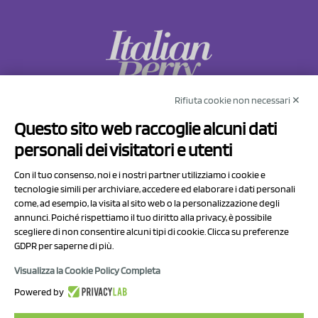
Rifiuta cookie non necessari ✕
NCX Drahorad srl
Questo sito web raccoglie alcuni dati
Via Prov.le Sassuolo Vignola 315/1
personali dei visitatori e utenti
41057 Spilamberto (MO)
Italy
Con il tuo consenso, noi e i nostri partner utilizziamo i cookie e
tecnologie simili per archiviare, accedere ed elaborare i dati personali
come, ad esempio, la visita al sito web o la personalizzazione degli
P.I/C.F. 01041460369
annunci. Poiché rispettiamo il tuo diritto alla privacy, è possibile
REA: MO 208553
scegliere di non consentire alcuni tipi di cookie. Clicca su preferenze
GDPR per saperne di più.
Capitale sociale Euro 50.000,00 i.v.
Visualizza la Cookie Policy Completa
Contatti
Powered by
Informativa sul trattamento dei dati