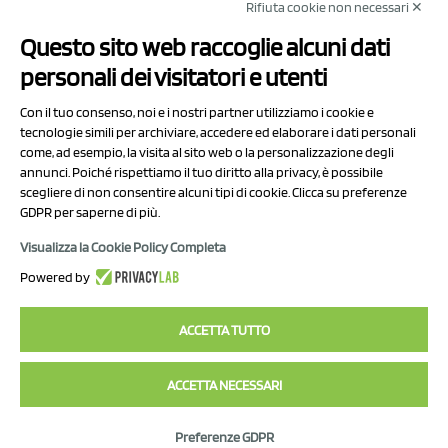
Rifiuta cookie non necessari ✕
NCX Drahorad srl
Questo sito web raccoglie alcuni dati
Via Prov.le Sassuolo Vignola 315/1
personali dei visitatori e utenti
41057 Spilamberto (MO)
Italy
Con il tuo consenso, noi e i nostri partner utilizziamo i cookie e
tecnologie simili per archiviare, accedere ed elaborare i dati personali
come, ad esempio, la visita al sito web o la personalizzazione degli
P.I/C.F. 01041460369
annunci. Poiché rispettiamo il tuo diritto alla privacy, è possibile
REA: MO 208553
scegliere di non consentire alcuni tipi di cookie. Clicca su preferenze
GDPR per saperne di più.
Capitale sociale Euro 50.000,00 i.v.
Visualizza la Cookie Policy Completa
Contatti
Powered by
Informativa sul trattamento dei dati
ACCETTA TUTTO
ACCETTA NECESSARI
2023 NCX Drahorad srl - All rights reserved
Preferenze GDPR