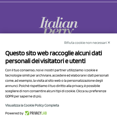
Rifiuta cookie non necessari ✕
NCX Drahorad srl
Questo sito web raccoglie alcuni dati
Via Prov.le Sassuolo Vignola 315/1
personali dei visitatori e utenti
41057 Spilamberto (MO)
Italy
Con il tuo consenso, noi e i nostri partner utilizziamo i cookie e
tecnologie simili per archiviare, accedere ed elaborare i dati personali
come, ad esempio, la visita al sito web o la personalizzazione degli
P.I/C.F. 01041460369
annunci. Poiché rispettiamo il tuo diritto alla privacy, è possibile
REA: MO 208553
scegliere di non consentire alcuni tipi di cookie. Clicca su preferenze
GDPR per saperne di più.
Capitale sociale Euro 50.000,00 i.v.
Visualizza la Cookie Policy Completa
Contatti
Powered by